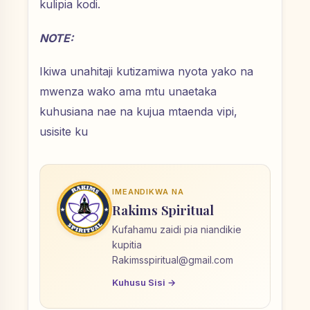
kulipia kodi.
NOTE:
Ikiwa unahitaji kutizamiwa nyota yako na
mwenza wako ama mtu unaetaka
kuhusiana nae na kujua mtaenda vipi,
usisite ku
IMEANDIKWA NA
Rakims Spiritual
Kufahamu zaidi pia niandikie
kupitia
Rakimsspiritual@gmail.com
Kuhusu Sisi →