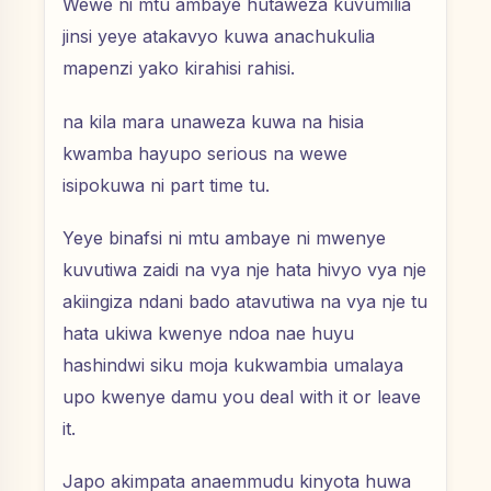
Wewe ni mtu ambaye hutaweza kuvumilia
jinsi yeye atakavyo kuwa anachukulia
mapenzi yako kirahisi rahisi.
na kila mara unaweza kuwa na hisia
kwamba hayupo serious na wewe
isipokuwa ni part time tu.
Yeye binafsi ni mtu ambaye ni mwenye
kuvutiwa zaidi na vya nje hata hivyo vya nje
akiingiza ndani bado atavutiwa na vya nje tu
hata ukiwa kwenye ndoa nae huyu
hashindwi siku moja kukwambia umalaya
upo kwenye damu you deal with it or leave
it.
Japo akimpata anaemmudu kinyota huwa