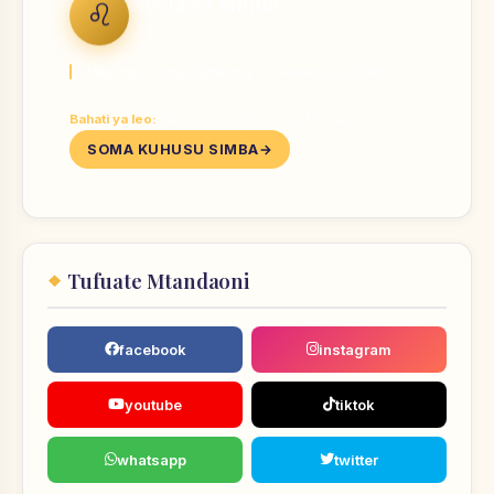
Nyota ya Simba
♌
LEO
Vaa nguo unayoipenda — wewe unastahili.
Bahati ya leo:
Nambari 1, 3, 10 · Rangi Dhahabu
SOMA KUHUSU SIMBA
Tufuate Mtandaoni
facebook
instagram
youtube
tiktok
whatsapp
twitter