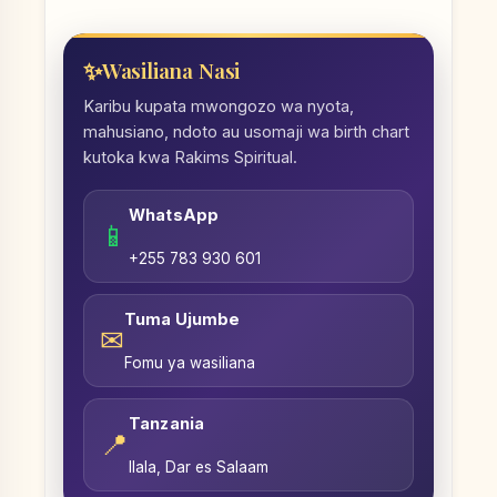
Wasiliana Nasi
Karibu kupata mwongozo wa nyota,
mahusiano, ndoto au usomaji wa birth chart
kutoka kwa Rakims Spiritual.
WhatsApp
📱
+255 783 930 601
Tuma Ujumbe
✉
Fomu ya wasiliana
Tanzania
📍
Ilala, Dar es Salaam