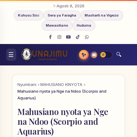
Agosti 9, 2026
Kuhusu Sisi
Sera ya Faragha
Masharti na Vigezo
Mawasiliano
Huduma
✨
📅
Nyumbani
MAHUSIANO KINYOTA
Mahusiano nyota ya Nge na Ndoo (Scorpio and
Aquarius)
Mahusiano nyota ya Nge
na Ndoo (Scorpio and
Aquarius)