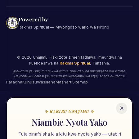
Powered by
Rakims Spiritual — Mwongozo wako wa kiroho
©
2026
Unajimu. Haki zote zimehifadhiwa. Imeundwa na
kuendeshwa na
Rakims Spiritual
, Tanzania.
Maudhui ya Unajimu ni kwa elimu, burudani na mwongozo wa kiroho.
Hayachukui nafasi ya ushauri wa kitaalamu wa afya, sheria au fedha.
Faragha
Kuhusu
Wasiliana
Masharti
Sitemap
✕
✨ KARIBU UNAJIMU ✨
🌟
Niambie Nyota Yako
Tutaibinafsisha kila kitu kwa nyota yako — utabiri