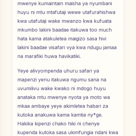
mwenye kumaintain maisha ya nyumbani
huyu ni mtu mtafutaji wewe utafurahishwa
kwa utafutaji wake mwanzo kwa kufuata
mkumbo lakini baadae itakuwa too much
hata kama atakuletea maigizo sasa hivi
lakini baadae visafari vya kwa ndugu jamaa
na marafiki huwa havikatiki.
Yeye alivyompenda uhuru safari ya
mapenzi yenu itakuwa ngumu sana na
uvumilivu wake kwako ni mdogo huyu
anataka mtu mwenye nyota ya moto wa
mkaa ambaye yeye akimletea habari za
kutoka anakuwa kama kamtia ny*ge.
Hakika kipenzi chako hiki ni chenye
kupenda kutoka sasa ukimfungia ndani kwa