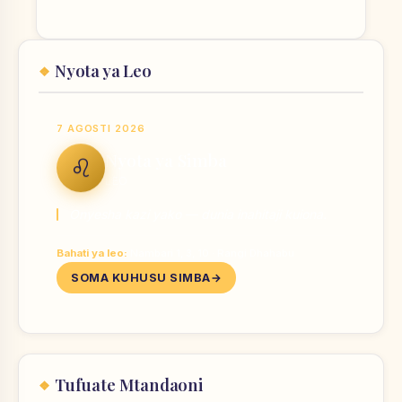
Nyota ya Leo
7 AGOSTI 2026
Nyota ya Simba
♌
LEO
Onyesha kazi yako — dunia inahitaji kuiona.
Bahati ya leo:
Nambari 1, 3, 10 · Rangi Dhahabu
SOMA KUHUSU SIMBA
Tufuate Mtandaoni