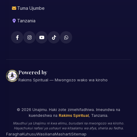
Tuma Ujumbe
Tanzania
Powered by
Rakims Spiritual — Mwongozo wako wa kiroho
©
2026
Unajimu. Haki zote zimehifadhiwa. Imeundwa na
kuendeshwa na
Rakims Spiritual
, Tanzania.
Maudhui ya Unajimu ni kwa elimu, burudani na mwongozo wa kiroho.
Hayachukui nafasi ya ushauri wa kitaalamu wa afya, sheria au fedha.
Faragha
Kuhusu
Wasiliana
Masharti
Sitemap