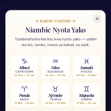
✕
✨ KARIBU UNAJIMU ✨
🌟
Niambie Nyota Yako
Tutaibinafsisha kila kitu kwa nyota yako — utabiri
Unajimu App
wa leo, tamko, mawe ya bahati, na zaidi.
Ramani ya maisha yako — nyota, tarot, numerolojia na zana
107 za kiroho. Zote kwa Kiswahili, zote mkononi mwako.
♑
♒
♓
Mbuzi
Ndoo
Samaki
⭐
Nyota 12
🃏
Tarot
🔢
Numerolojia
🌙
Mwezi
CAPRICORN
AQUARIUS
PISCES
22 Des — 19 Jan
20 Jan — 18 Feb
19 Feb — 20 Mar
🟠
Chakra
🧗
Yoga
🕐
Tafakari
💎
Crystal
♈
♉
♊
Punda
Ng'ombe
Mapacha
★ Pakua Unajimu App — BURE
ARIES
TAURUS
GEMINI
21 Mar — 19 Apr
20 Apr — 20 Mei
21 Mei — 20 Jun