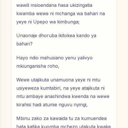
wawili msioendana hasa ukizingatia
kwamba wewe ni mchanga wa bahari na
yeye ni Upepo wa kimbunga;
Unaonaje dhoruba ikitokea kando ya
bahari?
Hayo ndio mahusiano yenu yalivyo
mkiunganisha roho,
Wewe utajikuta unamuona yeye ni mtu
usiyeweza kumtabiri, na yeye atajikuta ni
mtu ambaye anashindwa kwenda na wewe
kirahisi hadi atumie nguvu nyingi,
Mbinu zako za kawaida tu za kumuendea
hata katika kuomba mchezo utakuta kwake