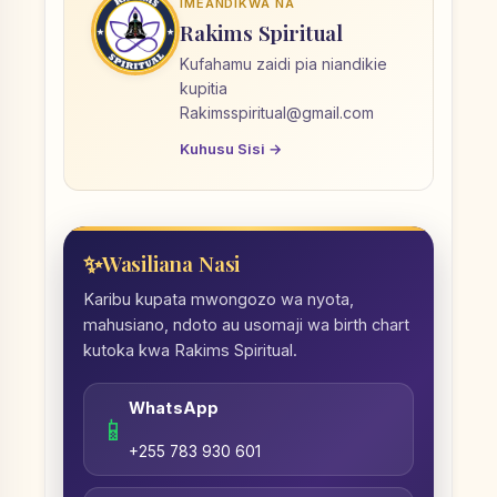
IMEANDIKWA NA
Rakims Spiritual
Kufahamu zaidi pia niandikie
kupitia
Rakimsspiritual@gmail.com
Kuhusu Sisi →
Wasiliana Nasi
Karibu kupata mwongozo wa nyota,
mahusiano, ndoto au usomaji wa birth chart
kutoka kwa Rakims Spiritual.
WhatsApp
📱
+255 783 930 601