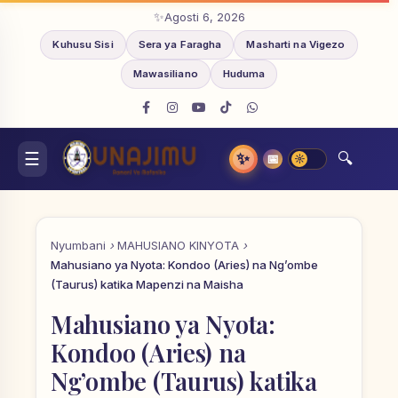
Agosti 6, 2026
Kuhusu Sisi
Sera ya Faragha
Masharti na Vigezo
Mawasiliano
Huduma
✨
📅
Nyumbani
MAHUSIANO KINYOTA
Mahusiano ya Nyota: Kondoo (Aries) na Ng’ombe
(Taurus) katika Mapenzi na Maisha
Mahusiano ya Nyota:
Kondoo (Aries) na
Ng’ombe (Taurus) katika