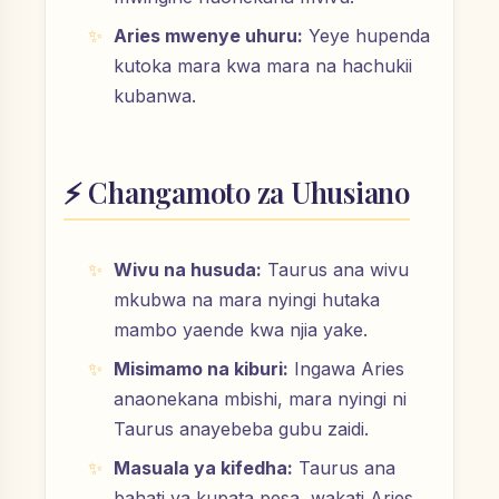
Aries mwenye uhuru:
Yeye hupenda
kutoka mara kwa mara na hachukii
kubanwa.
⚡ Changamoto za Uhusiano
Wivu na husuda:
Taurus ana wivu
mkubwa na mara nyingi hutaka
mambo yaende kwa njia yake.
Misimamo na kiburi:
Ingawa Aries
anaonekana mbishi, mara nyingi ni
Taurus anayebeba gubu zaidi.
Masuala ya kifedha:
Taurus ana
bahati ya kupata pesa, wakati Aries