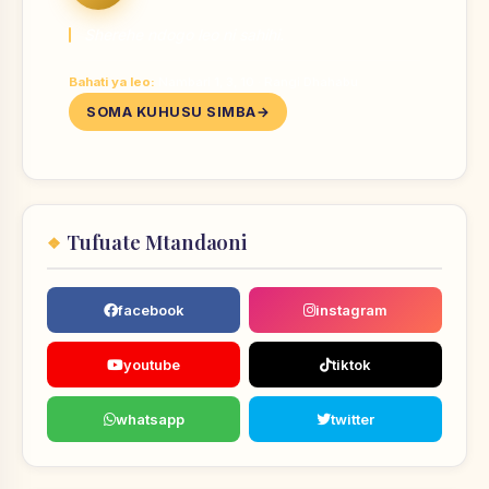
Sherehe ndogo leo ni sahihi.
Bahati ya leo:
Nambari 1, 3, 10 · Rangi Dhahabu
SOMA KUHUSU SIMBA
Tufuate Mtandaoni
facebook
instagram
youtube
tiktok
whatsapp
twitter