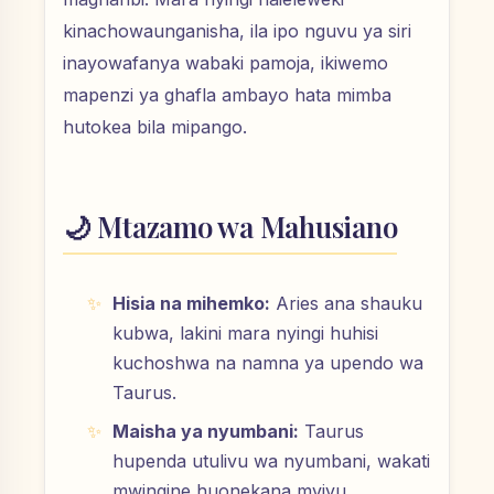
kinachowaunganisha, ila ipo nguvu ya siri
inayowafanya wabaki pamoja, ikiwemo
mapenzi ya ghafla ambayo hata mimba
hutokea bila mipango.
🌙 Mtazamo wa Mahusiano
Hisia na mihemko:
Aries ana shauku
kubwa, lakini mara nyingi huhisi
kuchoshwa na namna ya upendo wa
Taurus.
Maisha ya nyumbani:
Taurus
hupenda utulivu wa nyumbani, wakati
mwingine huonekana mvivu.