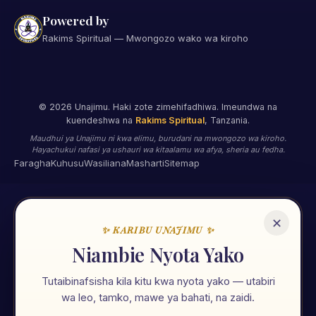
Powered by
Rakims Spiritual — Mwongozo wako wa kiroho
©
2026
Unajimu. Haki zote zimehifadhiwa. Imeundwa na
kuendeshwa na
Rakims Spiritual
, Tanzania.
Maudhui ya Unajimu ni kwa elimu, burudani na mwongozo wa kiroho.
Hayachukui nafasi ya ushauri wa kitaalamu wa afya, sheria au fedha.
Faragha
Kuhusu
Wasiliana
Masharti
Sitemap
✕
✨ KARIBU UNAJIMU ✨
🌟
Niambie Nyota Yako
Tutaibinafsisha kila kitu kwa nyota yako — utabiri
Unajimu App
wa leo, tamko, mawe ya bahati, na zaidi.