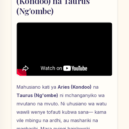
(Kondoo) na Taurus
(Ng'ombe)
Mahusiano kati ya
Aries (Kondoo)
na
Taurus (Ng'ombe)
ni mchanganyiko wa
mvutano na mvuto. Ni uhusiano wa watu
wawili wenye tofauti kubwa sana— kama
vile mbingu na ardhi, au mashariki na
magharibi. Mara nyingi haieleweki