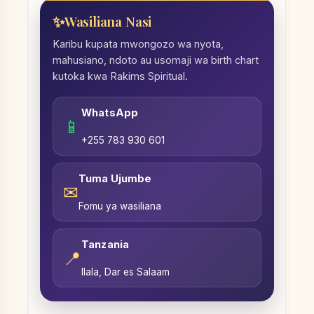
Wasiliana Nasi
Karibu kupata mwongozo wa nyota,
mahusiano, ndoto au usomaji wa birth chart
kutoka kwa Rakims Spiritual.
WhatsApp
📱
+255 783 930 601
Tuma Ujumbe
✉
Fomu ya wasiliana
Tanzania
📍
Ilala, Dar es Salaam