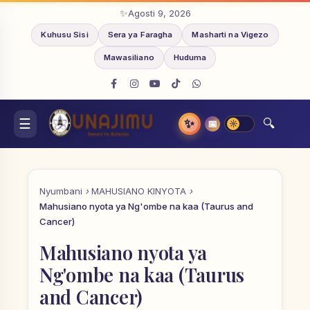
Agosti 9, 2026
Kuhusu Sisi
Sera ya Faragha
Masharti na Vigezo
Mawasiliano
Huduma
✨
📅
Nyumbani
MAHUSIANO KINYOTA
Mahusiano nyota ya Ng'ombe na kaa (Taurus and
Cancer)
Mahusiano nyota ya
Ng'ombe na kaa (Taurus
and Cancer)