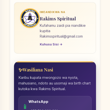
IMEANDIKWA NA
Rakims Spiritual
Kufahamu zaidi pia niandikie
kupitia
Rakimsspiritual@gmail.com
Kuhusu Sisi →
Wasiliana Nasi
Karibu kupata mwongozo wa nyota,
mahusiano, ndoto au usomaji wa birth chart
kutoka kwa Rakims Spiritual.
WhatsApp
📱