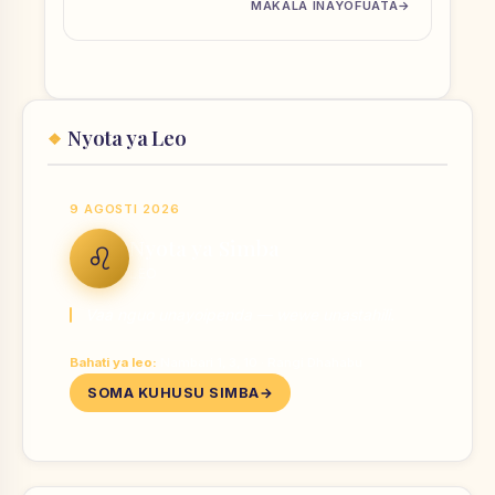
MAKALA INAYOFUATA
Nyota ya Leo
9 AGOSTI 2026
Nyota ya Simba
♌
LEO
Vaa nguo unayoipenda — wewe unastahili.
Bahati ya leo:
Nambari 1, 3, 10 · Rangi Dhahabu
SOMA KUHUSU SIMBA