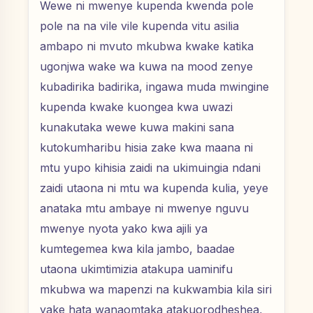
Wewe ni mwenye kupenda kwenda pole
pole na na vile vile kupenda vitu asilia
ambapo ni mvuto mkubwa kwake katika
ugonjwa wake wa kuwa na mood zenye
kubadirika badirika, ingawa muda mwingine
kupenda kwake kuongea kwa uwazi
kunakutaka wewe kuwa makini sana
kutokumharibu hisia zake kwa maana ni
mtu yupo kihisia zaidi na ukimuingia ndani
zaidi utaona ni mtu wa kupenda kulia, yeye
anataka mtu ambaye ni mwenye nguvu
mwenye nyota yako kwa ajili ya
kumtegemea kwa kila jambo, baadae
utaona ukimtimizia atakupa uaminifu
mkubwa wa mapenzi na kukwambia kila siri
yake hata wanaomtaka atakuorodheshea,