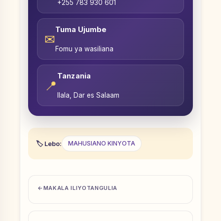
+255 783 930 601
Tuma Ujumbe
✉
Fomu ya wasiliana
Tanzania
📍
Ilala, Dar es Salaam
Lebo:
MAHUSIANO KINYOTA
MAKALA ILIYOTANGULIA