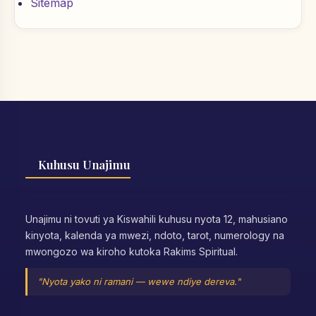
Sitemap
Kuhusu Unajimu
Unajimu ni tovuti ya Kiswahili kuhusu nyota 12, mahusiano
kinyota, kalenda ya mwezi, ndoto, tarot, numerology na
mwongozo wa kiroho kutoka Rakims Spiritual.
"Nyota yako ni ramani — wewe ndiye dereva."