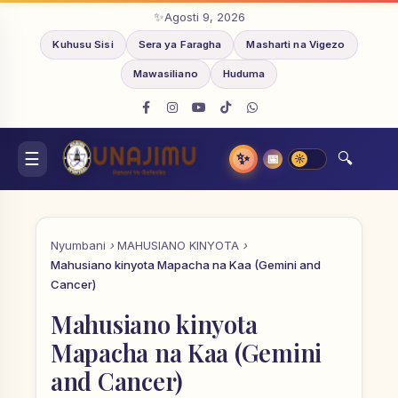
Agosti 9, 2026
Kuhusu Sisi
Sera ya Faragha
Masharti na Vigezo
Mawasiliano
Huduma
✨
📅
Nyumbani
MAHUSIANO KINYOTA
Mahusiano kinyota Mapacha na Kaa (Gemini and
Cancer)
Mahusiano kinyota
Mapacha na Kaa (Gemini
and Cancer)