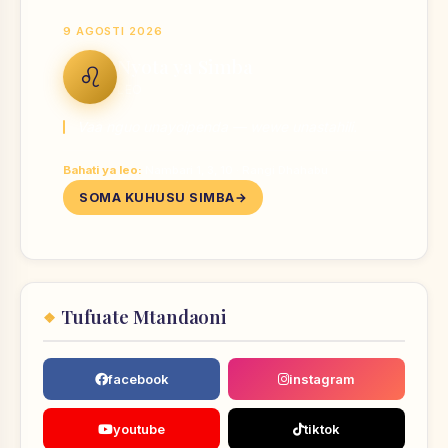
9 AGOSTI 2026
Nyota ya Simba
♌
LEO
Vaa nguo unayoipenda — wewe unastahili.
Bahati ya leo:
Nambari 1, 3, 10 · Rangi Dhahabu
SOMA KUHUSU SIMBA
Tufuate Mtandaoni
facebook
instagram
youtube
tiktok