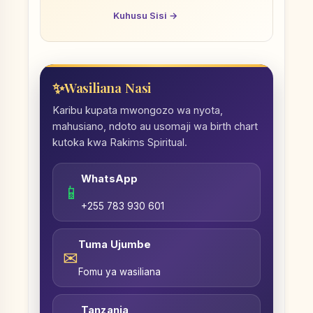
Kuhusu Sisi →
Wasiliana Nasi
Karibu kupata mwongozo wa nyota,
mahusiano, ndoto au usomaji wa birth chart
kutoka kwa Rakims Spiritual.
WhatsApp
📱
+255 783 930 601
Tuma Ujumbe
✉
Fomu ya wasiliana
Tanzania