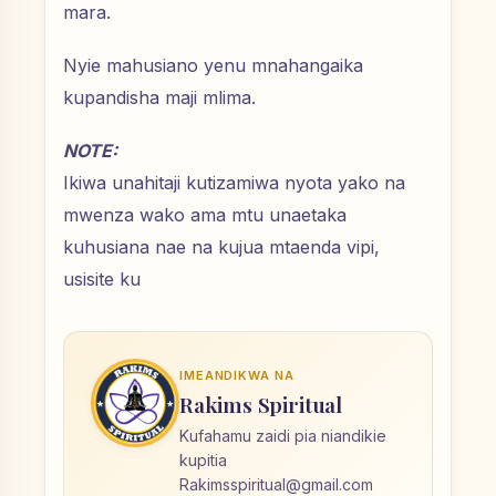
mara.
Nyie mahusiano yenu mnahangaika
kupandisha maji mlima.
NOTE:
Ikiwa unahitaji kutizamiwa nyota yako na
mwenza wako ama mtu unaetaka
kuhusiana nae na kujua mtaenda vipi,
usisite ku
IMEANDIKWA NA
Rakims Spiritual
Kufahamu zaidi pia niandikie
kupitia
Rakimsspiritual@gmail.com