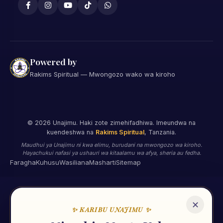
Powered by
Rakims Spiritual — Mwongozo wako wa kiroho
©
2026
Unajimu. Haki zote zimehifadhiwa. Imeundwa na
kuendeshwa na
Rakims Spiritual
, Tanzania.
Maudhui ya Unajimu ni kwa elimu, burudani na mwongozo wa kiroho.
Hayachukui nafasi ya ushauri wa kitaalamu wa afya, sheria au fedha.
Faragha
Kuhusu
Wasiliana
Masharti
Sitemap
✕
✨ KARIBU UNAJIMU ✨
🌟