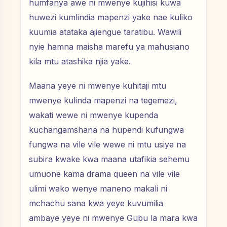
humfanya awe ni mwenye kujihisi kuwa
huwezi kumlindia mapenzi yake nae kuliko
kuumia atataka ajiengue taratibu. Wawili
nyie hamna maisha marefu ya mahusiano
kila mtu atashika njia yake.
Maana yeye ni mwenye kuhitaji mtu
mwenye kulinda mapenzi na tegemezi,
wakati wewe ni mwenye kupenda
kuchangamshana na hupendi kufungwa
fungwa na vile vile wewe ni mtu usiye na
subira kwake kwa maana utafikia sehemu
umuone kama drama queen na vile vile
ulimi wako wenye maneno makali ni
mchachu sana kwa yeye kuvumilia
ambaye yeye ni mwenye Gubu la mara kwa