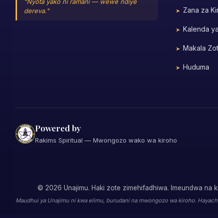
"Nyota yako ni ramani — wewe ndiye
Zana za Ki
dereva."
Kalenda y
Makala Zo
Huduma
Powered by
Rakims Spiritual — Mwongozo wako wa kiroho
©
2026
Unajimu. Haki zote zimehifadhiwa. Imeundwa na
Maudhui ya Unajimu ni kwa elimu, burudani na mwongozo wa kiroho. Hayachuku