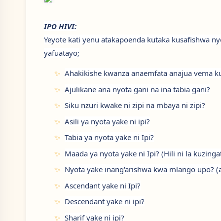
IPO HIVI:
Yeyote kati yenu atakapoenda kutaka kusafishwa n
yafuatayo;
Ahakikishe kwanza anaemfata anajua vema ku
Ajulikane ana nyota gani na ina tabia gani?
Siku nzuri kwake ni zipi na mbaya ni zipi?
Asili ya nyota yake ni ipi?
Tabia ya nyota yake ni Ipi?
Maada ya nyota yake ni Ipi? (Hili ni la kuz
Nyota yake inang'arishwa kwa mlango upo? (
Ascendant yake ni Ipi?
Descendant yake ni ipi?
Sharif yake ni ipi?