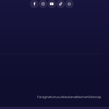
Faragha
Kuhusu
Wasiliana
Masharti
Sitemap