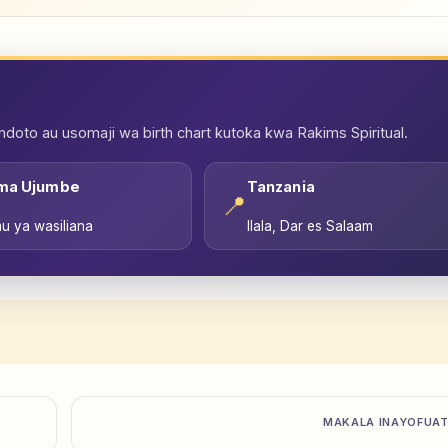
oto au usomaji wa birth chart kutoka kwa Rakims Spiritual.
ma Ujumbe
Tanzania
📍
u ya wasiliana
Ilala, Dar es Salaam
MAKALA INAYOFUA