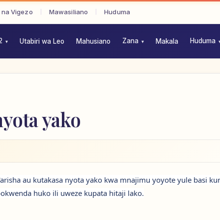
 na Vigezo
Mawasiliano
Huduma
2
Zana
Huduma
Utabiri wa Leo
Mahusiano
Makala
nyota yako
'arisha au kutakasa nyota yako kwa mnajimu yoyote yule basi ku
wenda huko ili uweze kupata hitaji lako.