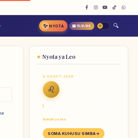
✨
📅
NYOTA
15/8/95
Nyota ya Leo
6 AGOSTI 2026
Nyota ya Simba
♌
LEO
Sherehe ndogo leo ni sahihi.
na
Bahati ya leo:
Nambari 1, 3, 10 · Rangi
Dhahabu
SOMA KUHUSU SIMBA