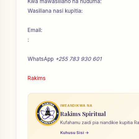
Kwa mawasiliano na huduma:
Wasiliana nasi kupitia:
Email:
:
WhatsApp
+255 783 930 601
Rakims
IMEANDIKWA NA
Rakims Spiritual
Kufahamu zaidi pia niandikie kupitia R
Kuhusu Sisi →