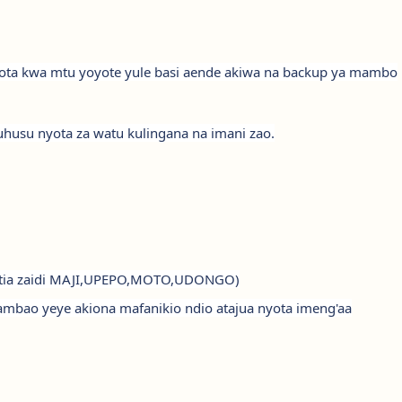
yota kwa mtu yoyote yule basi aende akiwa na backup ya mambo
husu nyota za watu kulingana na imani zao.
ingatia zaidi MAJI,UPEPO,MOTO,UDONGO)
ambao yeye akiona mafanikio ndio atajua nyota imeng'aa