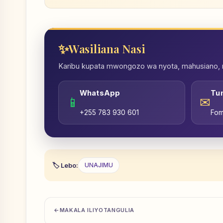
Wasiliana Nasi
Karibu kupata mwongozo wa nyota, mahusiano, nd
WhatsApp
Tu
📱
✉
+255 783 930 601
Fom
Lebo:
UNAJIMU
MAKALA ILIYOTANGULIA