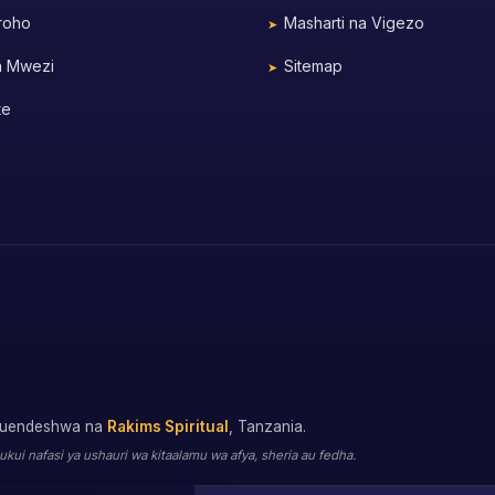
roho
Masharti na Vigezo
a Mwezi
Sitemap
te
 kuendeshwa na
Rakims Spiritual
, Tanzania.
i nafasi ya ushauri wa kitaalamu wa afya, sheria au fedha.