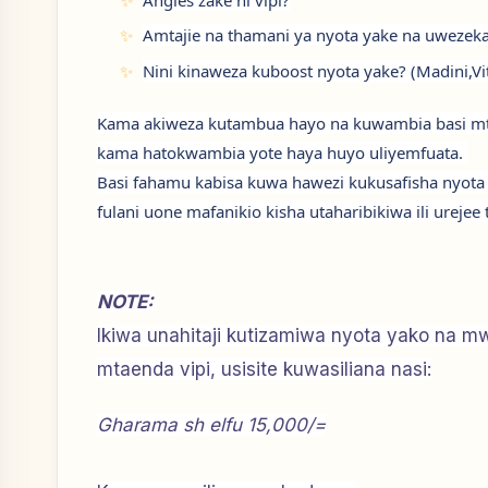
Amtajie na thamani ya nyota yake na uwezek
Nini kinaweza kuboost nyota yake? (Madini,V
Kama akiweza kutambua hayo na kuwambia basi mta
kama hatokwambia yote haya huyo uliyemfuata.
Basi fahamu kabisa kuwa hawezi kukusafisha nyota
fulani uone mafanikio kisha utaharibikiwa ili urej
NOTE:
Ikiwa unahitaji kutizamiwa nyota yako na 
mtaenda vipi, usisite kuwasiliana nasi:
Gharama sh elfu 15,000/=