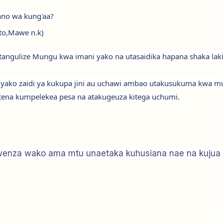
ano wa kung'aa?
ito,Mawe n.k)
ngulize Mungu kwa imani yako na utasaidika hapana shaka laki
 yako zaidi ya kukupa jini au uchawi ambao utakusukuma kwa m
ee tena kumpelekea pesa na atakugeuza kitega uchumi.
mwenza wako ama mtu unaetaka kuhusiana nae na kujua