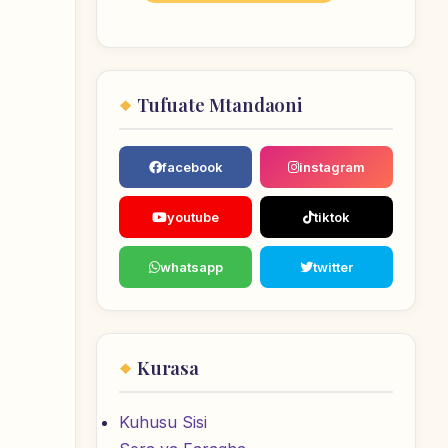
Tufuate Mtandaoni
facebook
instagram
youtube
tiktok
whatsapp
twitter
Kurasa
Kuhusu Sisi