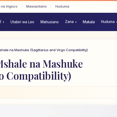
 na Vigezo
Mawasiliano
Huduma
2
Zana
Huduma
Utabiri wa Leo
Mahusiano
Makala
hale na Mashuke (Sagittarius and Virgo Compatibility)
Mshale na Mashuke
o Compatibility)