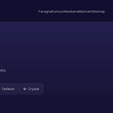
Faragha
Kuhusu
Wasiliana
Masharti
Sitemap
oho.
Tafakari
💎
Crystal