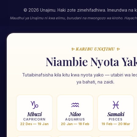
©
2026
Unajimu. Haki zote zimehifadhiwa. Imeundwa na
Maudhui ya Unajimu ni kwa elimu, burudani na mwongozo wa kiroho. Hayachuku
✨ KARIBU UNAJIMU ✨
Niambie Nyota Ya
Tutaibinafsisha kila kitu kwa nyota yako — utabiri wa 
ya bahati, na zaidi.
Ram
♑
♒
♓
⭐
Nyota 12
🃏
Tarot
Mbuzi
Ndoo
Samaki
CAPRICORN
AQUARIUS
PISCES
22 Des — 19 Jan
20 Jan — 18 Feb
19 Feb — 20 Mar