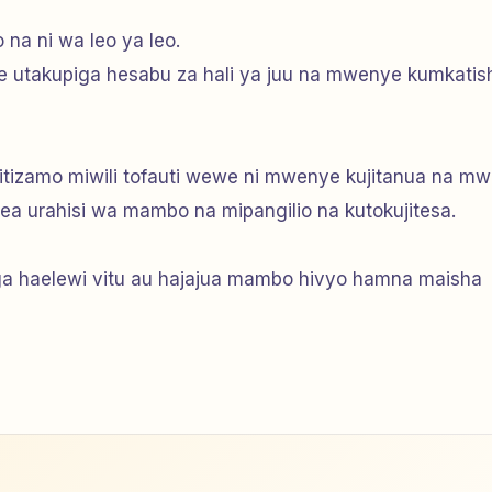
 na ni wa leo ya leo.
re utakupiga hesabu za hali ya juu na mwenye kumkatis
a mitizamo miwili tofauti wewe ni mwenye kujitanua na m
a urahisi wa mambo na mipangilio na kutokujitesa.
 haelewi vitu au hajajua mambo hivyo hamna maisha