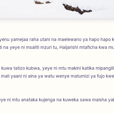
enu yamejaa raha utani na maelewano ya hapo hapo k
 na yeye ni msaliti mzuri tu, Haijarishi mtaficha kwa m
kuwa tatizo kubwa, yeye ni mtu makini katika mipangil
mali yaani ni aina ya watu wenye matumizi ya fujo kw
eye ni mtu anataka kujenga na kuweka sawa maisha ya