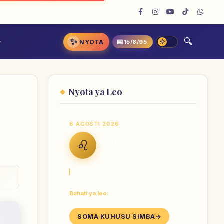
✨
📅
NYOTA
15/8/95
Nyota ya Leo
6 AGOSTI 2026
Nyota ya Simba
♌
LEO
Sherehe ndogo leo ni sahihi.
Bahati ya leo:
Nambari 1, 3, 10 · Rangi
Dhahabu
SOMA KUHUSU SIMBA