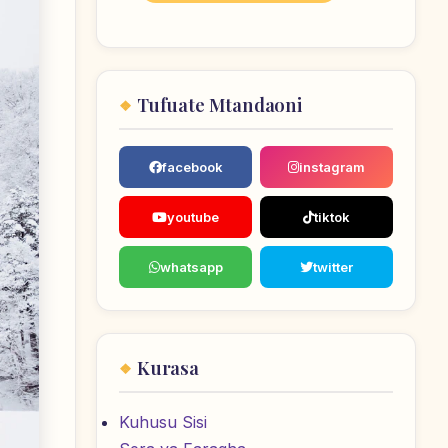
Tufuate Mtandaoni
facebook
instagram
youtube
tiktok
whatsapp
twitter
Kurasa
Kuhusu Sisi