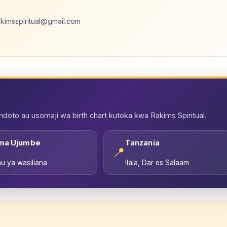
akimsspiritual@gmail.com
oto au usomaji wa birth chart kutoka kwa Rakims Spiritual.
ma Ujumbe
Tanzania
📍
u ya wasiliana
Ilala, Dar es Salaam