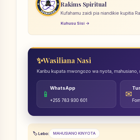
Rakims Spiritual
Kufahamu zaidi pia niandikie kupitia R
Kuhusu Sisi →
Wasiliana Nasi
Karibu kupata mwongozo wa nyota, mahusiano, nd
WhatsApp
Tu
📱
✉
+255 783 930 601
Fom
Lebo:
MAHUSIANO KINYOTA