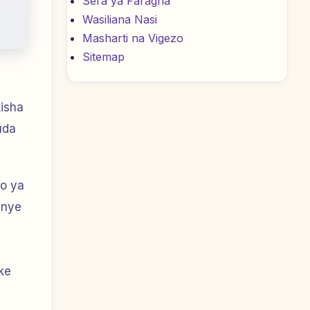
Sera ya Faragha
Wasiliana Nasi
Masharti na Vigezo
Sitemap
isha
uda
io ya
enye
ke