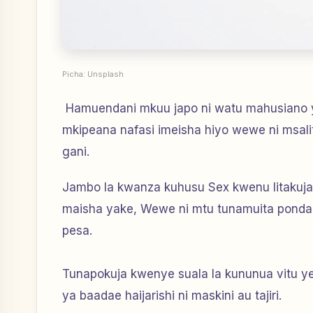
Picha: Unsplash
Hamuendani mkuu japo ni watu mahusiano y
mkipeana nafasi imeisha hiyo wewe ni msaliti
gani.
Jambo la kwanza kuhusu Sex kwenu litakuja 
maisha yake, Wewe ni mtu tunamuita ponda 
pesa.
Tunapokuja kwenye suala la kununua vitu y
ya baadae haijarishi ni maskini au tajiri.