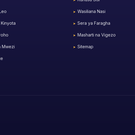
 Leo
Wasiliana Nasi
 Kinyota
Sera ya Faragha
roho
Masharti na Vigezo
a Mwezi
Sitemap
te