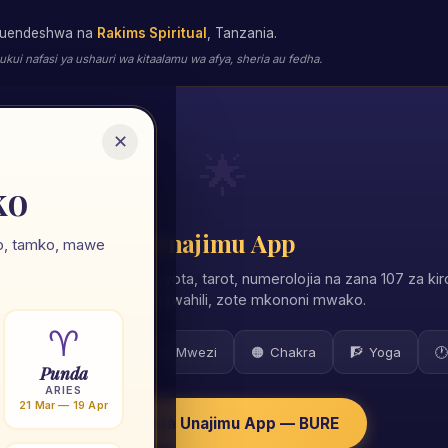
 kuendeshwa na
Rakims Spiritual
, Tanzania.
i nafasi ya ushauri wa kitaalamu wa afya, sheria au fedha.
✕
🌟
ko
Unajimu App
leo, tamko, mawe
ani ya maisha yako — nyota, tarot, numerolojia na zana 107 za kir
Zote kwa Kiswahili, zote mkononi mwako.
♈
🔢
Numerolojia
🌙
Mwezi
🟠
Chakra
🧗
Yoga
🕐
Punda
ARIES
21 Mar — 19 Apr
★ Pakua Unajimu App — BURE