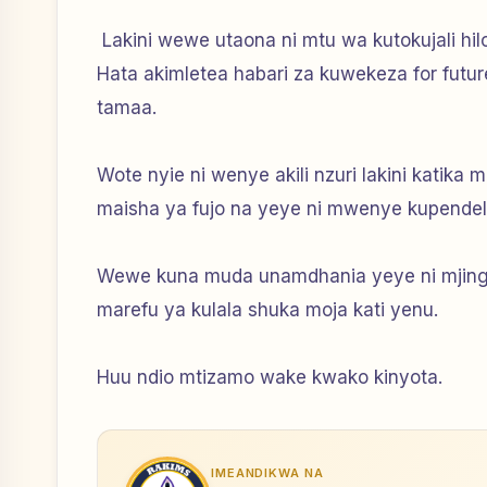
Lakini wewe utaona ni mtu wa kutokujali hilo
Hata akimletea habari za kuwekeza for futu
tamaa.
Wote nyie ni wenye akili nzuri lakini katik
maisha ya fujo na yeye ni mwenye kupendele
Wewe kuna muda unamdhania yeye ni mjinga
marefu ya kulala shuka moja kati yenu.
Huu ndio mtizamo wake kwako kinyota.
IMEANDIKWA NA