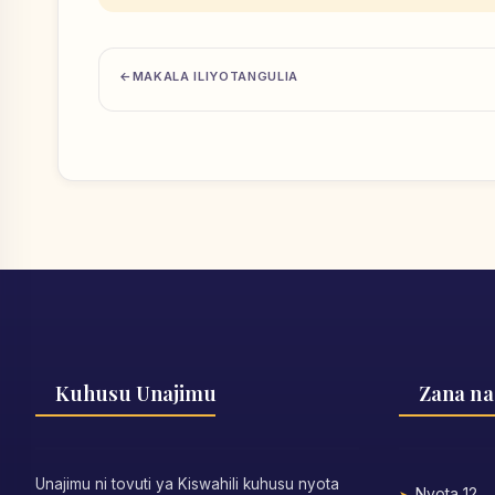
MAKALA ILIYOTANGULIA
Kuhusu Unajimu
Zana na
Unajimu ni tovuti ya Kiswahili kuhusu nyota
Nyota 12