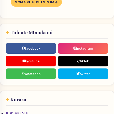
SOMA KUHUSU SIMBA
Tufuate Mtandaoni
facebook
instagram
youtube
tiktok
whatsapp
twitter
Kurasa
Kuhusu Sisi