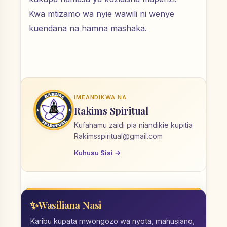
Kwa mtizamo wa nyie wawili ni wenye
kuendana na hamna mashaka.
IMEANDIKWA NA
Rakims Spiritual
Kufahamu zaidi pia niandikie kupitia
Rakimsspiritual@gmail.com
Kuhusu Sisi →
Wasiliana Nasi
Karibu kupata mwongozo wa nyota, mahusiano,