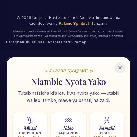
©
2026
Unajimu. Haki zote zimehifadhiwa. Imeundwa na
kuendeshwa na
Rakims Spiritual
, Tanzania.
Maudhui ya Unajimu ni kwa elimu, burudani na mwongozo wa kiroho.
Hayachukui nafasi ya ushauri wa kitaalamu wa afya, sheria au fedha.
Faragha
Kuhusu
Wasiliana
Masharti
Sitemap
✕
✨ KARIBU UNAJIMU ✨
🌟
Niambie Nyota Yako
Tutaibinafsisha kila kitu kwa nyota yako — utabiri
Unajimu App
wa leo, tamko, mawe ya bahati, na zaidi.
Ramani ya maisha yako — nyota, tarot, numerolojia na zana
107 za kiroho. Zote kwa Kiswahili, zote mkononi mwako.
♑
♒
♓
Mbuzi
Ndoo
Samaki
⭐
Nyota 12
🃏
Tarot
🔢
Numerolojia
🌙
Mwezi
CAPRICORN
AQUARIUS
PISCES