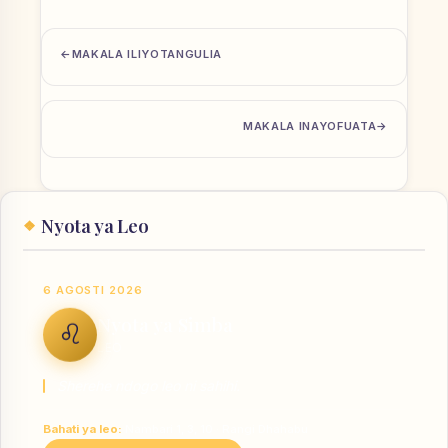
MAKALA ILIYOTANGULIA
MAKALA INAYOFUATA
Nyota ya Leo
6 AGOSTI 2026
Nyota ya Simba
♌
LEO
Sherehe ndogo leo ni sahihi.
Bahati ya leo:
Nambari 1, 3, 10 · Rangi Dhahabu