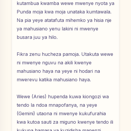
kutambua kwamba wewe mwenye nyota ya
Punda moja kwa moja unataka kumtawala.
Na pia yeye atatafuta mihemko ya hisia nje
ya mahusiano yenu lakini ni mwenye
busara juu ya hilo.
Fikra zenu hucheza pamoja. Utakuta wewe
ni mwenye nguvu na akili kwenye
mahusiano haya na yeye ni hodari na
mwerevu katika mahusiano haya.
Wewe (Aries) hupenda kuwa kiongozi wa
tendo la ndoa mnapofanya, na yeye
(Gemini) utaona ni mwenye kukufurahia
kwa kutoa sauti za miguno kwenye tendo ili
kukupa hamasa ya kuzidisha mapenzi.