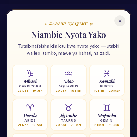
✕
✨ KARIBU UNAJIMU ✨
🌟
Niambie Nyota Yako
Tutaibinafsisha kila kitu kwa nyota yako — utabiri
Unajimu App
wa leo, tamko, mawe ya bahati, na zaidi.
Ramani ya maisha yako — nyota, tarot, numerolojia na zana
107 za kiroho. Zote kwa Kiswahili, zote mkononi mwako.
♑
♒
♓
Mbuzi
Ndoo
Samaki
⭐
Nyota 12
🃏
Tarot
🔢
Numerolojia
🌙
Mwezi
CAPRICORN
AQUARIUS
PISCES
22 Des — 19 Jan
20 Jan — 18 Feb
19 Feb — 20 Mar
🟠
Chakra
🧗
Yoga
🕐
Tafakari
💎
Crystal
♈
♉
♊
Punda
Ng'ombe
Mapacha
★ Pakua Unajimu App — BURE
ARIES
TAURUS
GEMINI
21 Mar — 19 Apr
20 Apr — 20 Mei
21 Mei — 20 Jun
© 2026 Rakims Spiritual • Dar es Salaam, Tanzania