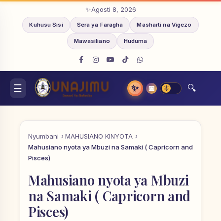
Agosti 8, 2026
Kuhusu Sisi
Sera ya Faragha
Masharti na Vigezo
Mawasiliano
Huduma
✨
📅
Nyumbani
MAHUSIANO KINYOTA
Mahusiano nyota ya Mbuzi na Samaki ( Capricorn and
Pisces)
Mahusiano nyota ya Mbuzi
na Samaki ( Capricorn and
Pisces)