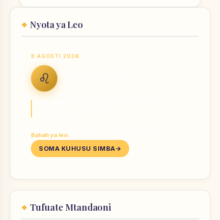
Nyota ya Leo
8 AGOSTI 2026
Nyota ya Simba
♌
LEO
Furaha yako inaambukiza — endelea
kuangaza.
Bahati ya leo:
Nambari 1, 3, 10 · Rangi Dhahabu
SOMA KUHUSU SIMBA
Tufuate Mtandaoni