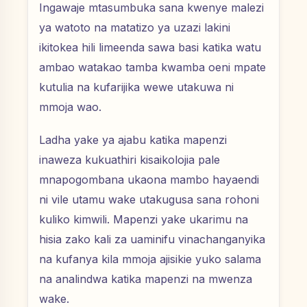
Ingawaje mtasumbuka sana kwenye malezi
ya watoto na matatizo ya uzazi lakini
ikitokea hili limeenda sawa basi katika watu
ambao watakao tamba kwamba oeni mpate
kutulia na kufarijika wewe utakuwa ni
mmoja wao.
Ladha yake ya ajabu katika mapenzi
inaweza kukuathiri kisaikolojia pale
mnapogombana ukaona mambo hayaendi
ni vile utamu wake utakugusa sana rohoni
kuliko kimwili. Mapenzi yake ukarimu na
hisia zako kali za uaminifu vinachanganyika
na kufanya kila mmoja ajisikie yuko salama
na analindwa katika mapenzi na mwenza
wake.