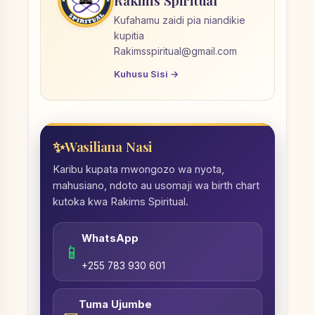
Rakims Spiritual
Kufahamu zaidi pia niandikie
kupitia
Rakimsspiritual@gmail.com
Kuhusu Sisi →
Wasiliana Nasi
Karibu kupata mwongozo wa nyota,
mahusiano, ndoto au usomaji wa birth chart
kutoka kwa Rakims Spiritual.
WhatsApp
📱
+255 783 930 601
Tuma Ujumbe