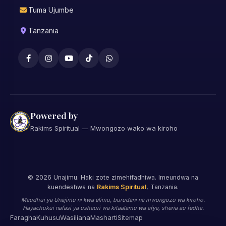
Tuma Ujumbe
Tanzania
Powered by
Rakims Spiritual — Mwongozo wako wa kiroho
©
2026
Unajimu. Haki zote zimehifadhiwa. Imeundwa na
kuendeshwa na
Rakims Spiritual
, Tanzania.
Maudhui ya Unajimu ni kwa elimu, burudani na mwongozo wa kiroho.
Hayachukui nafasi ya ushauri wa kitaalamu wa afya, sheria au fedha.
Faragha
Kuhusu
Wasiliana
Masharti
Sitemap