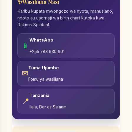
Wasiliana Nasi
Karibu kupata mwongozo wa nyota, mahusiano,
ndoto au usomaji wa birth chart kutoka kwa
Rakims Spiritual.
WhatsApp
📱
+255 783 930 601
Tuma Ujumbe
✉
Fomu ya wasiliana
Tanzania
📍
Ilala, Dar es Salaam