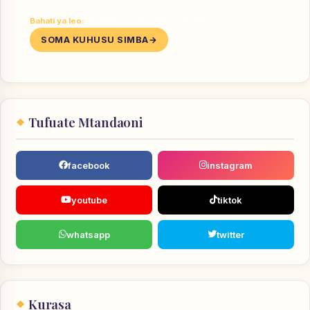
Bahati ya leo:
Nambari 1, 3, 10 · Rangi Dhahabu
SOMA KUHUSU SIMBA
Tufuate Mtandaoni
facebook
instagram
youtube
tiktok
whatsapp
twitter
Kurasa