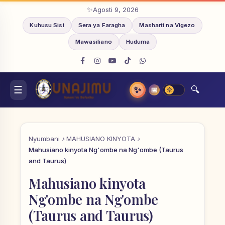
Agosti 9, 2026
Kuhusu Sisi
Sera ya Faragha
Masharti na Vigezo
Mawasiliano
Huduma
✨
📅
Nyumbani
MAHUSIANO KINYOTA
Mahusiano kinyota Ng'ombe na Ng'ombe (Taurus
and Taurus)
Mahusiano kinyota
Ng'ombe na Ng'ombe
(Taurus and Taurus)