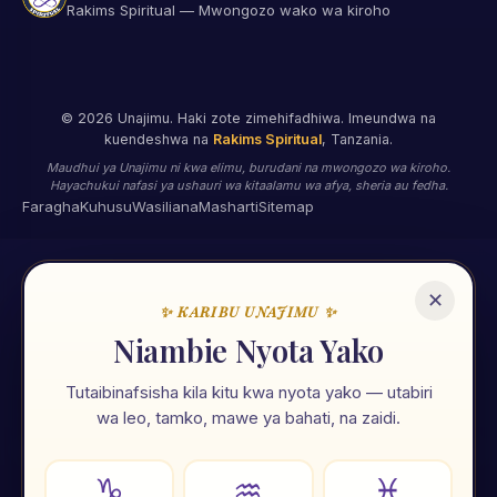
Rakims Spiritual — Mwongozo wako wa kiroho
©
2026
Unajimu. Haki zote zimehifadhiwa. Imeundwa na
kuendeshwa na
Rakims Spiritual
, Tanzania.
Maudhui ya Unajimu ni kwa elimu, burudani na mwongozo wa kiroho.
Hayachukui nafasi ya ushauri wa kitaalamu wa afya, sheria au fedha.
Faragha
Kuhusu
Wasiliana
Masharti
Sitemap
✕
✨ KARIBU UNAJIMU ✨
🌟
Niambie Nyota Yako
Tutaibinafsisha kila kitu kwa nyota yako — utabiri
Unajimu App
wa leo, tamko, mawe ya bahati, na zaidi.
Ramani ya maisha yako — nyota, tarot, numerolojia na zana
107 za kiroho. Zote kwa Kiswahili, zote mkononi mwako.
♑
♒
♓