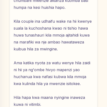
chumbani mwenzie akianza kuomba basi
humpa na kesi huishia hapo.
Kila couple ina udhaifu wake na hii kwenye
suala la kuchoshana kwao ni tishio hawa
huwa tunashauri kila mmoja ajitahidi kuwa
na marafiki wa nje ambao hawataweza
kuibua hila za mwingine.
Ama katika nyota za watu wenye hila zaidi
ni hii ya ng'ombe hivyo mapenzi yao
huchanua kwa nafasi kubwa kila mmoja
kwa kulinda hila ya mwenzie isitokee.
Hila hapa kwa maana nyingine inaweza
kuwa ni vitimbi.