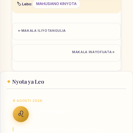
Lebo:
MAHUSIANO KINYOTA
MAKALA ILIYOTANGULIA
MAKALA INAYOFUATA
Nyota ya Leo
9 AGOSTI 2026
Nyota ya Simba
♌
LEO
Vaa nguo unayoipenda — wewe unastahili.