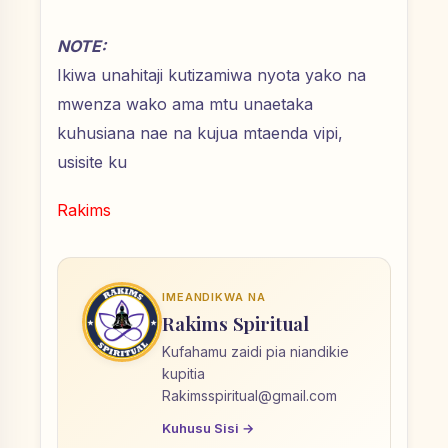
NOTE:
Ikiwa unahitaji kutizamiwa nyota yako na
mwenza wako ama mtu unaetaka
kuhusiana nae na kujua mtaenda vipi,
usisite ku
Rakims
IMEANDIKWA NA
Rakims Spiritual
Kufahamu zaidi pia niandikie
kupitia
Rakimsspiritual@gmail.com
Kuhusu Sisi →