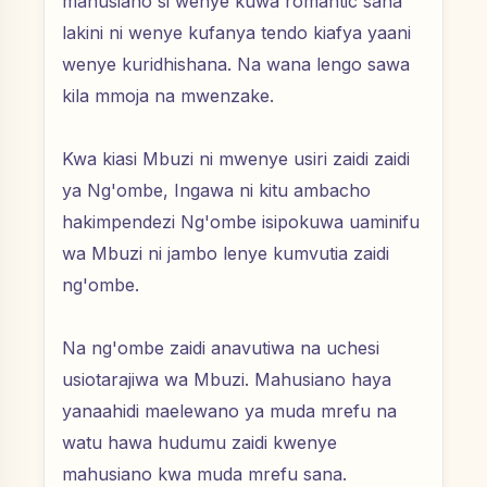
mahusiano si wenye kuwa romantic sana
lakini ni wenye kufanya tendo kiafya yaani
wenye kuridhishana. Na wana lengo sawa
kila mmoja na mwenzake.
Kwa kiasi Mbuzi ni mwenye usiri zaidi zaidi
ya Ng'ombe, Ingawa ni kitu ambacho
hakimpendezi Ng'ombe isipokuwa uaminifu
wa Mbuzi ni jambo lenye kumvutia zaidi
ng'ombe.
Na ng'ombe zaidi anavutiwa na uchesi
usiotarajiwa wa Mbuzi. Mahusiano haya
yanaahidi maelewano ya muda mrefu na
watu hawa hudumu zaidi kwenye
mahusiano kwa muda mrefu sana.