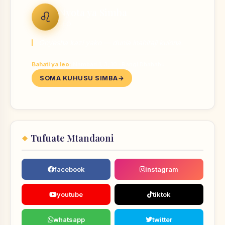
Nyota ya Simba
♌
LEO
Onyesha kazi yako — dunia inahitaji kuiona.
Bahati ya leo:
Nambari 1, 3, 10 · Rangi Dhahabu
SOMA KUHUSU SIMBA
Tufuate Mtandaoni
facebook
instagram
youtube
tiktok
whatsapp
twitter