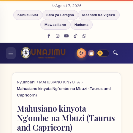
Agosti 7, 2026
Kuhusu Sisi
Sera ya Faragha
Masharti na Vigezo
Mawasiliano
Huduma
✨
📅
Nyumbani
MAHUSIANO KINYOTA
Mahusiano kinyota Ng'ombe na Mbuzi (Taurus and
Capricorn)
Mahusiano kinyota
Ng'ombe na Mbuzi (Taurus
and Capricorn)