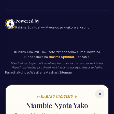
Powered by
Rakims Spiritual — Mwongozo wako wa kiroho
©
2026
Unajimu. Haki zote zimehifadhiwa. Imeundwa na
kuendeshwa na
Rakims Spiritual
, Tanzania.
Maudhui ya Unajimu ni kwa elimu, burudani na mwongozo wa kiroho.
Hayachukui nafasi ya ushauri wa kitaalamu wa afya, sheria au fedha.
Faragha
Kuhusu
Wasiliana
Masharti
Sitemap
✕
✨ KARIBU UNAJIMU ✨
🌟
Niambie Nyota Yako