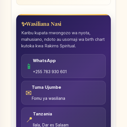
Wasiliana Nasi
Karibu kupata mwongozo wa nyota,
mahusiano, ndoto au usomaji wa birth chart
kutoka kwa Rakims Spiritual.
WhatsApp
📱
+255 783 930 601
Tuma Ujumbe
✉
Fomu ya wasiliana
Tanzania
📍
Ilala, Dar es Salaam