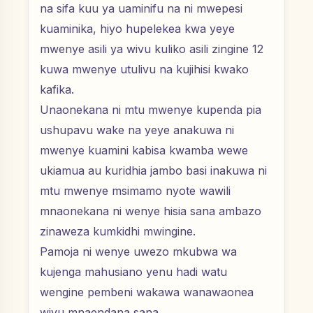
na sifa kuu ya uaminifu na ni mwepesi
kuaminika, hiyo hupelekea kwa yeye
mwenye asili ya wivu kuliko asili zingine 12
kuwa mwenye utulivu na kujihisi kwako
kafika.
Unaonekana ni mtu mwenye kupenda pia
ushupavu wake na yeye anakuwa ni
mwenye kuamini kabisa kwamba wewe
ukiamua au kuridhia jambo basi inakuwa ni
mtu mwenye msimamo nyote wawili
mnaonekana ni wenye hisia sana ambazo
zinaweza kumkidhi mwingine.
Pamoja ni wenye uwezo mkubwa wa
kujenga mahusiano yenu hadi watu
wengine pembeni wakawa wanawaonea
wivu mnaendana sana