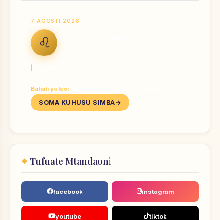
7 AGOSTI 2026
Nyota ya Simba
♌
LEO
Onyesha kazi yako — dunia inahitaji kuiona.
Bahati ya leo:
Nambari 1, 3, 10 · Rangi Dhahabu
SOMA KUHUSU SIMBA
Tufuate Mtandaoni
facebook
instagram
youtube
tiktok