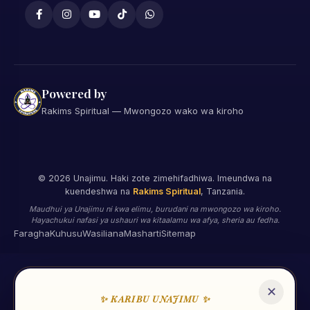
Powered by
Rakims Spiritual — Mwongozo wako wa kiroho
©
2026
Unajimu. Haki zote zimehifadhiwa. Imeundwa na
kuendeshwa na
Rakims Spiritual
, Tanzania.
Maudhui ya Unajimu ni kwa elimu, burudani na mwongozo wa kiroho.
Hayachukui nafasi ya ushauri wa kitaalamu wa afya, sheria au fedha.
Faragha
Kuhusu
Wasiliana
Masharti
Sitemap
✕
✨ KARIBU UNAJIMU ✨