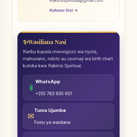
Rakimsspiritual@gmail.com
Kuhusu Sisi →
Wasiliana Nasi
Karibu kupata mwongozo wa nyota,
mahusiano, ndoto au usomaji wa birth chart
kutoka kwa Rakims Spiritual.
WhatsApp
📱
+255 783 930 601
Tuma Ujumbe
✉
Fomu ya wasiliana