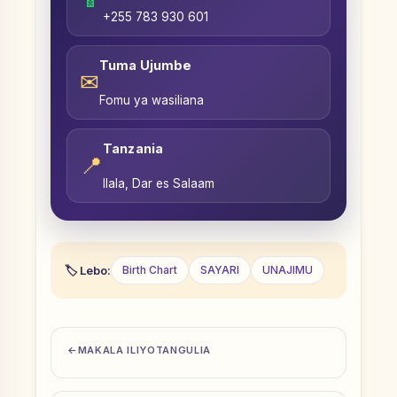
+255 783 930 601
Tuma Ujumbe
✉
Fomu ya wasiliana
Tanzania
📍
Ilala, Dar es Salaam
Lebo:
Birth Chart
SAYARI
UNAJIMU
MAKALA ILIYOTANGULIA