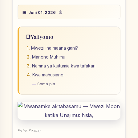
Juni 01, 2026
📑
Yaliyomo
Mwezi ina maana gani?
Maneno Muhimu
Namna ya kuitumia kwa tafakari
Kwa mahusiano
Soma pia
Picha: Pixabay