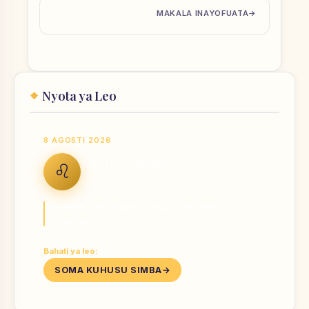
MAKALA INAYOFUATA
Nyota ya Leo
8 AGOSTI 2026
Nyota ya Simba
♌
LEO
Furaha yako inaambukiza — endelea
kuangaza.
Bahati ya leo:
Nambari 1, 3, 10 · Rangi Dhahabu
SOMA KUHUSU SIMBA