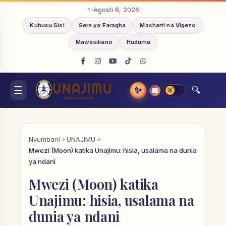
Agosti 8, 2026
Kuhusu Sisi
Sera ya Faragha
Masharti na Vigezo
Mawasiliano
Huduma
✨
📅
Nyumbani
UNAJIMU
Mwezi (Moon) katika Unajimu: hisia, usalama na dunia
ya ndani
Mwezi (Moon) katika
Unajimu: hisia, usalama na
dunia ya ndani