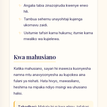
Angalia tabia zinazojirudia kwenye eneo
hili.
Tambua sehemu unayohitaji kujenga
ukomavu zaidi.
Usitumie tafsiri kama hukumu; itumie kama
mwaliko wa kujielewa.
Kwa mahusiano
Katika mahusiano, sayari hii inaweza kuonyesha
namna mtu anavyoonyesha au kupokea aina
fulani ya nishati. Hata hivyo, mawasiliano,
heshima na mipaka ndiyo msingi wa uhusiano
halisi.
Tahadhari:
Makala hii ni kwa elimu, tafakari