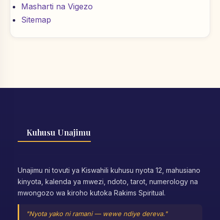
Masharti na Vigezo
Sitemap
Kuhusu Unajimu
Unajimu ni tovuti ya Kiswahili kuhusu nyota 12, mahusiano
kinyota, kalenda ya mwezi, ndoto, tarot, numerology na
mwongozo wa kiroho kutoka Rakims Spiritual.
"Nyota yako ni ramani — wewe ndiye dereva."