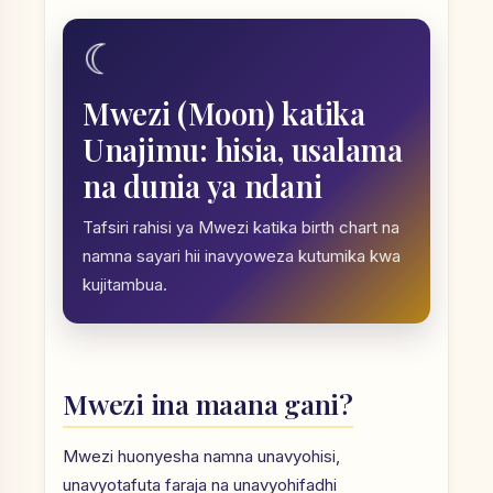
☾
Mwezi (Moon) katika
Unajimu: hisia, usalama
na dunia ya ndani
Tafsiri rahisi ya Mwezi katika birth chart na
namna sayari hii inavyoweza kutumika kwa
kujitambua.
Mwezi ina maana gani?
Mwezi huonyesha namna unavyohisi,
unavyotafuta faraja na unavyohifadhi