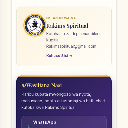
IMEANDIKWA NA
Rakims Spiritual
Kufahamu zaidi pia niandikie
kupitia
Rakimsspiritual@gmail.com
Kuhusu Sisi →
Wasiliana Nasi
Karibu kupata mwongozo wa nyota,
mahusiano, ndoto au usomaji wa birth chart
kutoka kwa Rakims Spiritual.
WhatsApp
📱