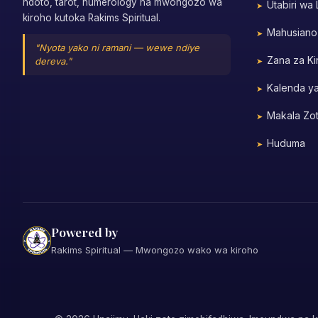
ndoto, tarot, numerology na mwongozo wa
Utabiri wa
kiroho kutoka Rakims Spiritual.
Mahusiano
"Nyota yako ni ramani — wewe ndiye
Zana za Ki
dereva."
Kalenda y
Makala Zo
Huduma
Powered by
Rakims Spiritual — Mwongozo wako wa kiroho