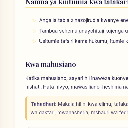
Namna ya kuitumia kwa tafakar
Angalia tabia zinazojirudia kwenye eneo
Tambua sehemu unayohitaji kujenga u
Usitumie tafsiri kama hukumu; itumie 
Kwa mahusiano
Katika mahusiano, sayari hii inaweza kuon
nishati. Hata hivyo, mawasiliano, heshima n
Tahadhari:
Makala hii ni kwa elimu, tafak
wa daktari, mwanasheria, mshauri wa fe