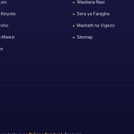
 Leo
Wasiliana Nasi
 Kinyota
Sera ya Faragha
roho
Masharti na Vigezo
a Mwezi
Sitemap
te