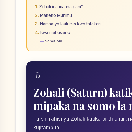
Zohali ina maana gani?
Maneno Muhimu
Namna ya kuitumia kwa tafakari
Kwa mahusiano
Soma pia
♄
Zohali (Saturn) kat
mipaka na somo la
Tafsiri rahisi ya Zohali katika birth cha
kujitambua.