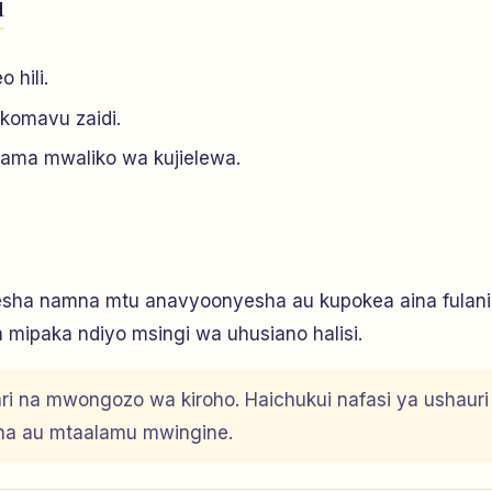
i
 hili.
komavu zaidi.
kama mwaliko wa kujielewa.
yesha namna mtu anavyoonyesha au kupokea aina fulani
a mipaka ndiyo msingi wa uhusiano halisi.
ari na mwongozo wa kiroho. Haichukui nafasi ya ushauri
dha au mtaalamu mwingine.