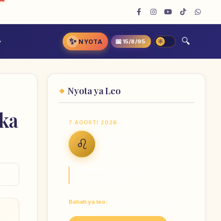
✨
📅
NYOTA
15/8/95
Nyota ya Leo
aka
7 AGOSTI 2026
Nyota ya Simba
♌
LEO
Onyesha kazi yako — dunia
inahitaji kuiona.
Bahati ya leo:
Nambari 1, 3, 10 · Rangi
Dhahabu