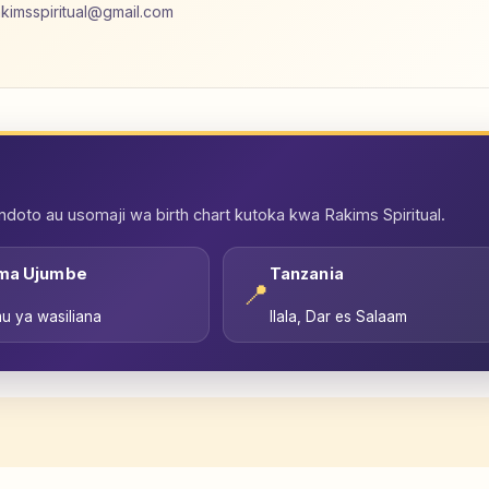
akimsspiritual@gmail.com
oto au usomaji wa birth chart kutoka kwa Rakims Spiritual.
ma Ujumbe
Tanzania
📍
u ya wasiliana
Ilala, Dar es Salaam