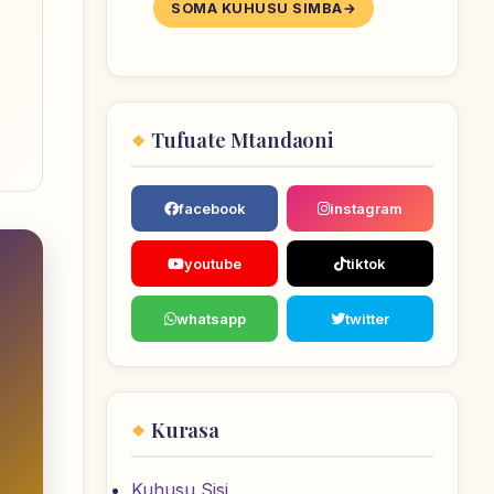
SOMA KUHUSU SIMBA
Tufuate Mtandaoni
facebook
instagram
youtube
tiktok
whatsapp
twitter
Kurasa
Kuhusu Sisi