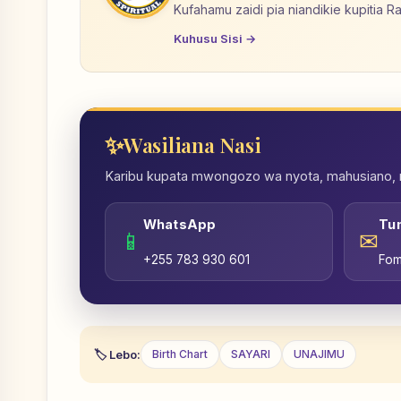
Kufahamu zaidi pia niandikie kupitia R
Kuhusu Sisi →
Wasiliana Nasi
Karibu kupata mwongozo wa nyota, mahusiano, nd
WhatsApp
Tu
📱
✉
+255 783 930 601
Fom
Lebo:
Birth Chart
SAYARI
UNAJIMU