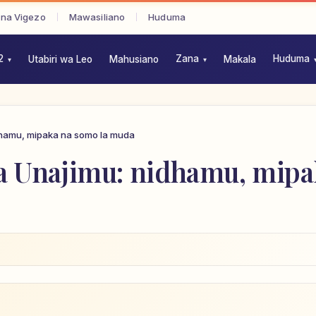
 na Vigezo
Mawasiliano
Huduma
2
Zana
Huduma
Utabiri wa Leo
Mahusiano
Makala
idhamu, mipaka na somo la muda
ika Unajimu: nidhamu, mip