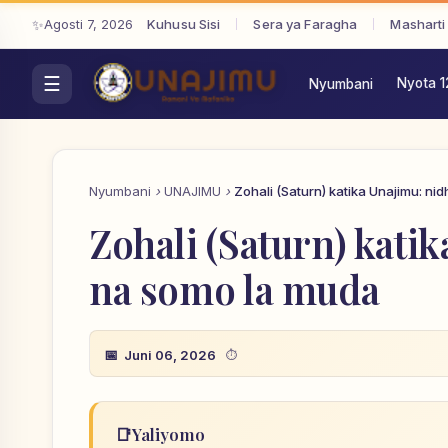
Agosti 7, 2026
Kuhusu Sisi
Sera ya Faragha
Masharti
Nyota 1
Nyumbani
Nyumbani
UNAJIMU
Zohali (Saturn) katika Unajimu: n
Zohali (Saturn) kat
na somo la muda
Juni 06, 2026
📑
Yaliyomo