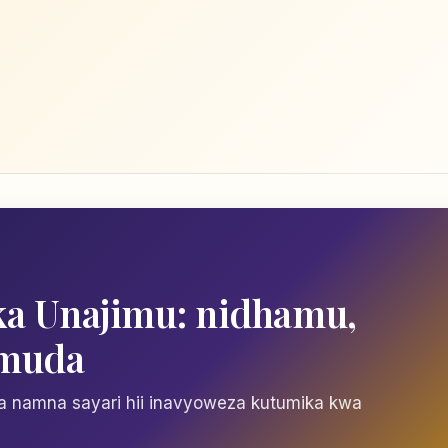
ika Unajimu: nidhamu,
 muda
rt na namna sayari hii inavyoweza kutumika kwa