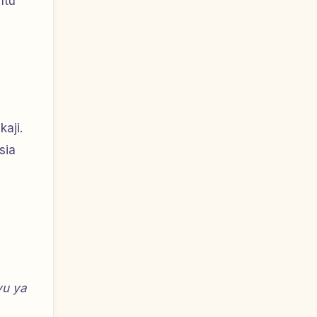
mtu
aji.
sia
vu ya