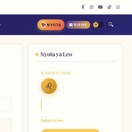
✨
📅
NYOTA
15/8/95
Nyota ya Leo
9 AGOSTI 2026
Nyota ya Simba
♌
LEO
Vaa nguo unayoipenda — wewe
unastahili.
Bahati ya leo:
Nambari 1, 3, 10 · Rangi
Dhahabu