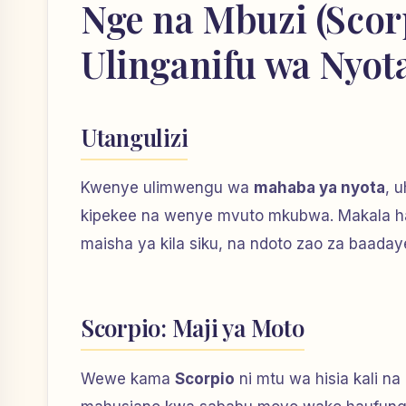
Nge na Mbuzi (Scor
Ulinganifu wa Nyot
Utangulizi
Kwenye ulimwengu wa
mahaba ya nyota
, 
kipekee na wenye mvuto mkubwa. Makala h
maisha ya kila siku, na ndoto zao za baaday
Scorpio: Maji ya Moto
Wewe kama
Scorpio
ni mtu wa hisia kali n