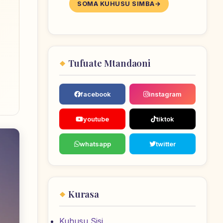
SOMA KUHUSU SIMBA
Tufuate Mtandaoni
facebook
instagram
youtube
tiktok
whatsapp
twitter
Kurasa
Kuhusu Sisi