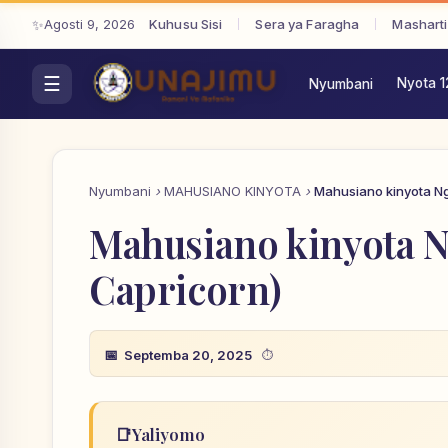
Agosti 9, 2026
Kuhusu Sisi
Sera ya Faragha
Masharti
Nyota 1
Nyumbani
Nyumbani
MAHUSIANO KINYOTA
Mahusiano kinyota Ng
Mahusiano kinyota N
Capricorn)
Septemba 20, 2025
📑
Yaliyomo