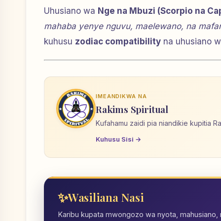
Uhusiano wa
Nge na Mbuzi (Scorpio na Ca
mahaba yenye nguvu, maelewano, na mafan
kuhusu
zodiac compatibility
na uhusiano wa
IMEANDIKWA NA
Rakims Spiritual
Kufahamu zaidi pia niandikie kupitia R
Kuhusu Sisi →
Wasiliana Nasi
Karibu kupata mwongozo wa nyota, mahusiano, nd