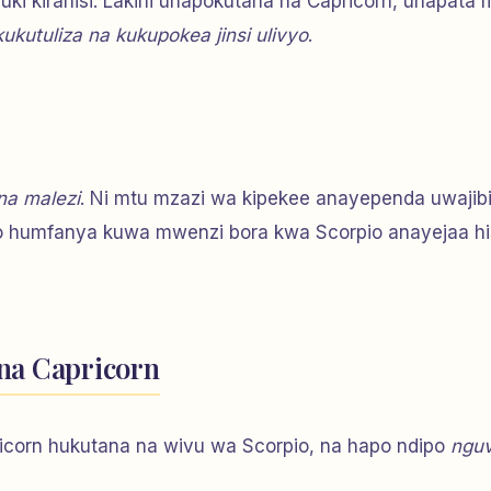
 kirahisi. Lakini unapokutana na Capricorn, unapata 
kukutuliza na kukupokea jinsi ulivyo
.
 na malezi
. Ni mtu mzazi wa kipekee anayependa uwajibik
 humfanya kuwa mwenzi bora kwa Scorpio anayejaa hi
na Capricorn
icorn hukutana na wivu wa Scorpio, na hapo ndipo
ngu