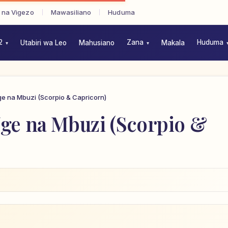
 na Vigezo
Mawasiliano
Huduma
2
Zana
Huduma
Utabiri wa Leo
Mahusiano
Makala
e na Mbuzi (Scorpio & Capricorn)
ge na Mbuzi (Scorpio &