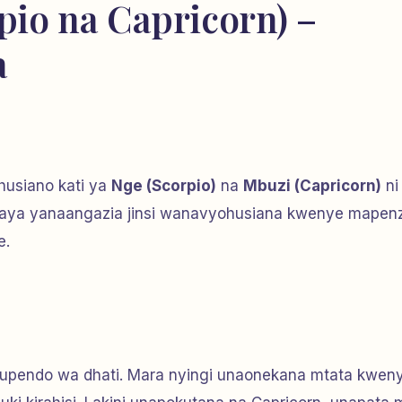
pio na Capricorn) –
a
uhusiano kati ya
Nge (Scorpio)
na
Mbuzi (Capricorn)
ni
aya yanaangazia jinsi wanavyohusiana kwenye mapenz
e.
a upendo wa dhati. Mara nyingi unaonekana mtata kwen