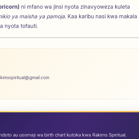
pricorn)
ni mfano wa jinsi nyota zinavyoweza kuleta
ikio ya maisha ya pamoja
. Kaa karibu nasi kwa makala 
 nyota tofauti.
akimsspiritual@gmail.com
oto au usomaji wa birth chart kutoka kwa Rakims Spiritual.