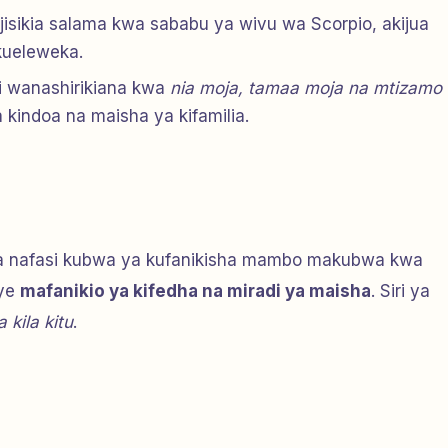
jisikia salama kwa sababu ya wivu wa Scorpio, akijua
ueleweka.
 wanashirikiana kwa
nia moja, tamaa moja na mtizamo
 kindoa na maisha ya kifamilia.
a nafasi kubwa ya kufanikisha mambo makubwa kwa
nye
mafanikio ya kifedha na miradi ya maisha
. Siri ya
 kila kitu
.