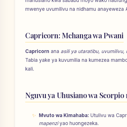
mahusiano kwa sababu moyo wako haufunguki
mwenye uvumilivu na nidhamu anayeweza
Capricorn: Mchanga wa Pwani
Capricorn
ana
asili ya utaratibu, uvumilivu,
Tabia yake ya kuvumilia na kumezea mambo
kali.
Nguvu ya Uhusiano wa Scorpio 
Mvuto wa Kimahaba:
Utulivu wa Capr
mapenzi
yao huongezeka.