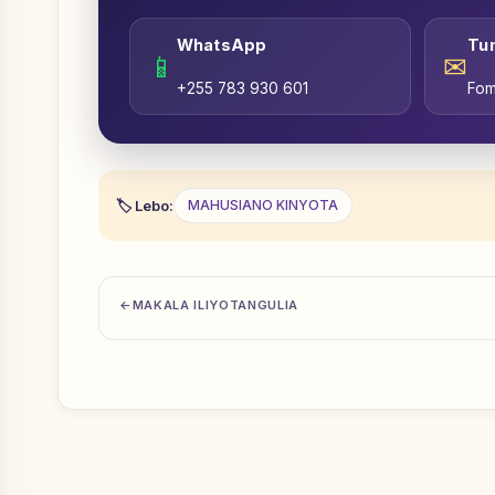
WhatsApp
Tu
📱
✉
+255 783 930 601
Fom
Lebo:
MAHUSIANO KINYOTA
MAKALA ILIYOTANGULIA