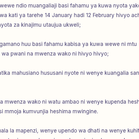
wewe ndio muangaliaji basi fahamu ya kuwa nyota yak
wa kati ya tarehe 14 January hadi 12 February hivyo a
nyota za kinajimu utaujua ukweli;
tangamano huu basi fahamu kabisa ya kuwa wewe ni mtu
wa pwani na mwenza wako ni hivyo hivyo;
atika mahusiano hususani nyote ni wenye kuangalia sa
 mwenza wako ni watu ambao ni wenye kupenda hes
isi mmoja kumvunjia heshima mwingine.
uala la mapenzi, wenye upendo wa dhati na wenye kuhi