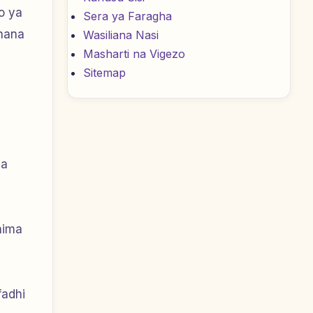
o ya
Sera ya Faragha
chana
Wasiliana Nasi
Masharti na Vigezo
Sitemap
na
hima
fadhi