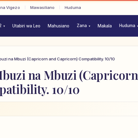
 na Vigezo
Mawasiliano
Huduma
2
Zana
Huduma
Utabiri wa Leo
Mahusiano
Makala
uzi na Mbuzi (Capricorn and Capricorn) Compatibility. 10/10
buzi na Mbuzi (Capricor
tibility. 10/10