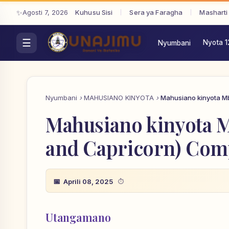
Agosti 7, 2026
Kuhusu Sisi
Sera ya Faragha
Masharti
Nyota 1
Nyumbani
Nyumbani
MAHUSIANO KINYOTA
Mahusiano kinyota Mb
Mahusiano kinyota M
and Capricorn) Compa
Aprili 08, 2025
Utangamano