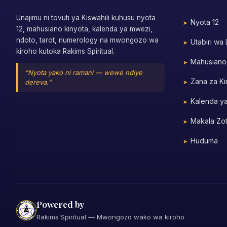
Unajimu ni tovuti ya Kiswahili kuhusu nyota
Nyota 12
12, mahusiano kinyota, kalenda ya mwezi,
ndoto, tarot, numerology na mwongozo wa
Utabiri wa
kiroho kutoka Rakims Spiritual.
Mahusiano
"Nyota yako ni ramani — wewe ndiye
Zana za Ki
dereva."
Kalenda y
Makala Zo
Huduma
Powered by
Rakims Spiritual — Mwongozo wako wa kiroho