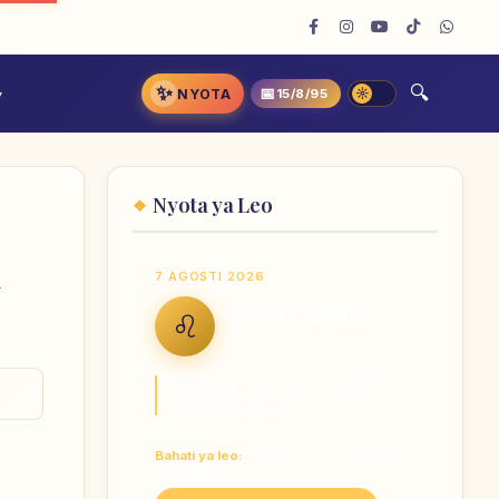
✨
📅
NYOTA
15/8/95
Nyota ya Leo
n
7 AGOSTI 2026
Nyota ya Simba
♌
LEO
Onyesha kazi yako — dunia
inahitaji kuiona.
Bahati ya leo:
Nambari 1, 3, 10 · Rangi
Dhahabu