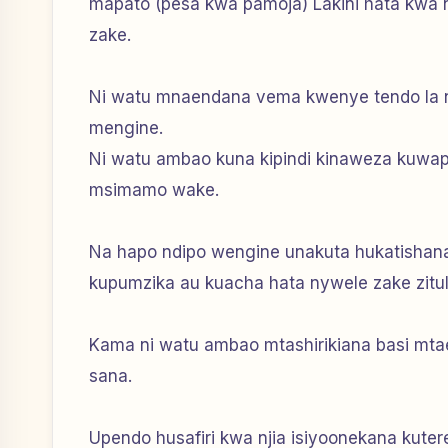
mapato (pesa kwa pamoja) Lakini hata kwa
zake.
Ni watu mnaendana vema kwenye tendo la nd
mengine.
Ni watu ambao kuna kipindi kinaweza kuwap
msimamo wake.
Na hapo ndipo wengine unakuta hukatishan
kupumzika au kuacha hata nywele zake zitu
Kama ni watu ambao mtashirikiana basi mt
sana.
Upendo husafiri kwa njia isiyoonekana kute