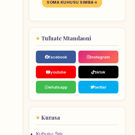
SOMA KUHUSU SIMBA
Tufuate Mtandaoni
facebook
instagram
youtube
tiktok
whatsapp
twitter
Kurasa
Kuhusu Sisi