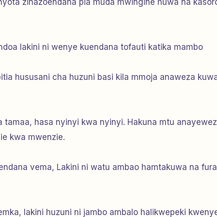
 nyota zinazoendana pia muda mwingine huwa na kasor
oa lakini ni wenye kuendana tofauti katika mambo
itia hususani cha huzuni basi kila mmoja anaweza kuw
a tamaa, hasa nyinyi kwa nyinyi. Hakuna mtu anayewe
lie kwa mwenzie.
aendana vema, Lakini ni watu ambao hamtakuwa na fur
remka, lakini huzuni ni jambo ambalo halikwepeki kweny