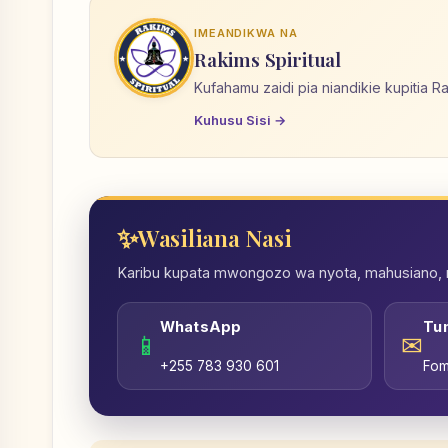
IMEANDIKWA NA
Rakims Spiritual
Kufahamu zaidi pia niandikie kupitia R
Kuhusu Sisi →
Wasiliana Nasi
Karibu kupata mwongozo wa nyota, mahusiano, nd
WhatsApp
Tu
📱
✉
+255 783 930 601
Fom