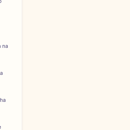
o
a na
za
aha
e