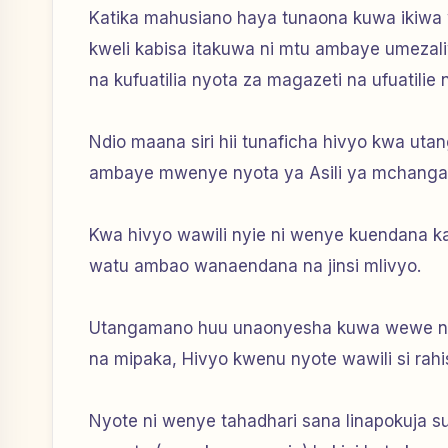
Katika mahusiano haya tunaona kuwa ikiwa 
kweli kabisa itakuwa ni mtu ambaye umezali
na kufuatilia nyota za magazeti na ufuatilie 
Ndio maana siri hii tunaficha hivyo kwa u
ambaye mwenye nyota ya Asili ya mchanga 
Kwa hivyo wawili nyie ni wenye kuendana k
watu ambao wanaendana na jinsi mlivyo.
Utangamano huu unaonyesha kuwa wewe na
na mipaka, Hivyo kwenu nyote wawili si rah
Nyote ni wenye tahadhari sana linapokuja s