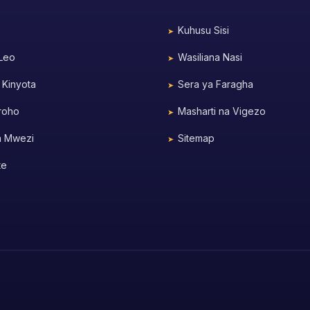
Kuhusu Sisi
 Leo
Wasiliana Nasi
 Kinyota
Sera ya Faragha
roho
Masharti na Vigezo
a Mwezi
Sitemap
te