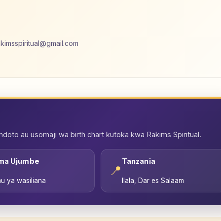
akimsspiritual@gmail.com
oto au usomaji wa birth chart kutoka kwa Rakims Spiritual.
ma Ujumbe
Tanzania
📍
u ya wasiliana
Ilala, Dar es Salaam