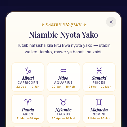
✕
✨ KARIBU UNAJIMU ✨
🌟
Niambie Nyota Yako
Tutaibinafsisha kila kitu kwa nyota yako — utabiri
Unajimu App
wa leo, tamko, mawe ya bahati, na zaidi.
Ramani ya maisha yako — nyota, tarot, numerolojia na zana
107 za kiroho. Zote kwa Kiswahili, zote mkononi mwako.
♑
♒
♓
Mbuzi
Ndoo
Samaki
⭐
Nyota 12
🃏
Tarot
🔢
Numerolojia
🌙
Mwezi
CAPRICORN
AQUARIUS
PISCES
22 Des — 19 Jan
20 Jan — 18 Feb
19 Feb — 20 Mar
🟠
Chakra
🧗
Yoga
🕐
Tafakari
💎
Crystal
♈
♉
♊
Punda
Ng'ombe
Mapacha
★ Pakua Unajimu App — BURE
ARIES
TAURUS
GEMINI
21 Mar — 19 Apr
20 Apr — 20 Mei
21 Mei — 20 Jun
✕
Pata utabiri kila siku