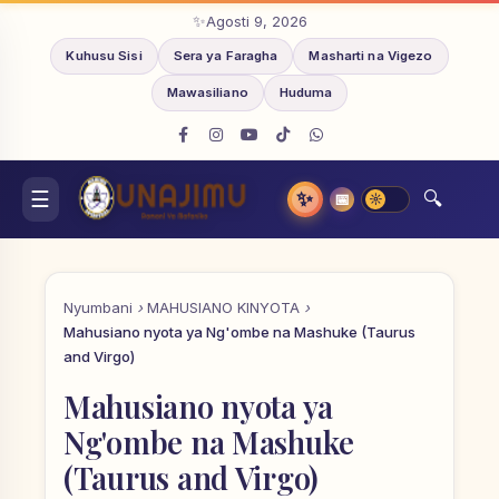
Agosti 9, 2026
Kuhusu Sisi
Sera ya Faragha
Masharti na Vigezo
Mawasiliano
Huduma
✨
📅
Nyumbani
MAHUSIANO KINYOTA
Mahusiano nyota ya Ng'ombe na Mashuke (Taurus
and Virgo)
Mahusiano nyota ya
Ng'ombe na Mashuke
(Taurus and Virgo)