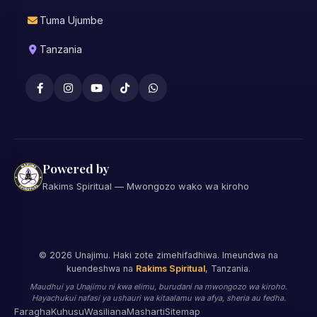
Tuma Ujumbe
Tanzania
Powered by
Rakims Spiritual — Mwongozo wako wa kiroho
©
2026
Unajimu. Haki zote zimehifadhiwa. Imeundwa na
kuendeshwa na
Rakims Spiritual
, Tanzania.
Maudhui ya Unajimu ni kwa elimu, burudani na mwongozo wa kiroho.
Hayachukui nafasi ya ushauri wa kitaalamu wa afya, sheria au fedha.
Faragha
Kuhusu
Wasiliana
Masharti
Sitemap