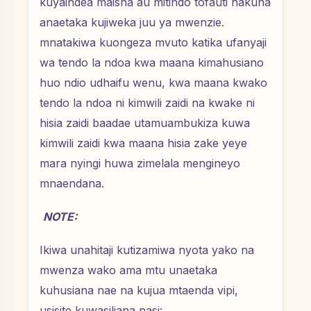
kuyaindea maisha au mitindo tofauti hakuna
anaetaka kujiweka juu ya mwenzie.
mnatakiwa kuongeza mvuto katika ufanyaji
wa tendo la ndoa kwa maana kimahusiano
huo ndio udhaifu wenu, kwa maana kwako
tendo la ndoa ni kimwili zaidi na kwake ni
hisia zaidi baadae utamuambukiza kuwa
kimwili zaidi kwa maana hisia zake yeye
mara nyingi huwa zimelala mengineyo
mnaendana.
NOTE:
Ikiwa unahitaji kutizamiwa nyota yako na
mwenza wako ama mtu unaetaka
kuhusiana nae na kujua mtaenda vipi,
usisite kuwasiliana nasi: