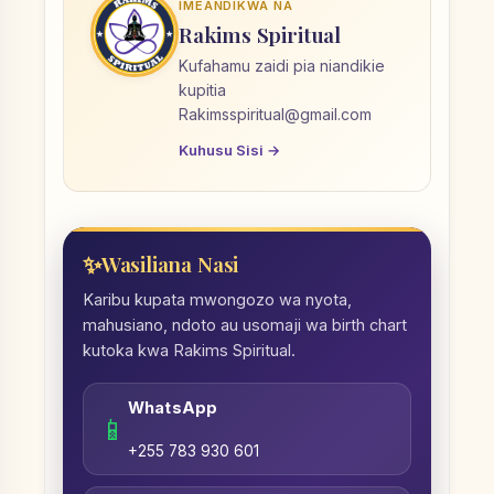
IMEANDIKWA NA
Rakims Spiritual
Kufahamu zaidi pia niandikie
kupitia
Rakimsspiritual@gmail.com
Kuhusu Sisi →
Wasiliana Nasi
Karibu kupata mwongozo wa nyota,
mahusiano, ndoto au usomaji wa birth chart
kutoka kwa Rakims Spiritual.
WhatsApp
📱
+255 783 930 601