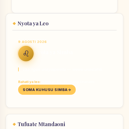
Nyota ya Leo
9 AGOSTI 2026
Nyota ya Simba
♌
LEO
Vaa nguo unayoipenda — wewe unastahili.
Bahati ya leo:
Nambari 1, 3, 10 · Rangi Dhahabu
SOMA KUHUSU SIMBA
Tufuate Mtandaoni