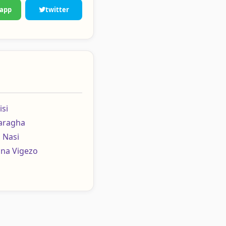
app
twitter
isi
Faragha
 Nasi
 na Vigezo