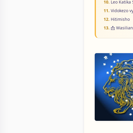
Leo Katika
Vidokezo v
Hitimisho
📩 Wasilia