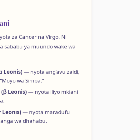
gani
nyota za Cancer na Virgo. Ni
kwa sababu ya muundo wake wa
α Leonis)
— nyota ang’avu zaidi,
 “Moyo wa Simba.”
(β Leonis)
— nyota iliyo mkiani
a.
γ Leonis)
— nyota maradufu
anga wa dhahabu.