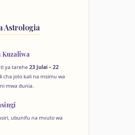
a Astrologia
a Kuzaliwa
ti ya tarehe
23 Julai – 22
ndi cha joto kali na msimu wa
ni mwa dunia.
msingi
siri, ubunifu na mvuto wa