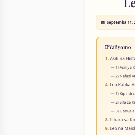
Le
Septemba 11, 
📑
Yaliyomo
Asili na Hist
1) Asili ya 
2) Nafasi 
Leo Katika A
1) Kipindi 
2) Sifa za 
3) Utawala
Ishara ya Ki
Leo na Maish