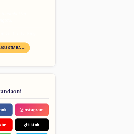
o inaambukiza —
ngaza.
mbari 1, 3, 10 · Rangi
USU SIMBA
tandaoni
ook
instagram
ube
tiktok