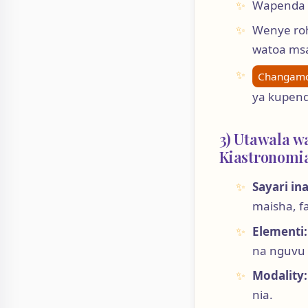
Wapenda s
Wenye roh
watoa ms
Changam
ya kupend
3) Utawala w
Kiastronomia
Sayari in
maisha, f
Elementi:
na nguvu 
Modality:
nia.