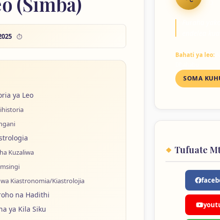
o (Simba)
LEO
Furaha yak
endelea kua
2025
Bahati ya leo:
Na
Dhahabu
SOMA KUH
oria ya Leo
Kihistoria
Angani
strologia
Tufuate M
cha Kuzaliwa
Kimsingi
faceb
 wa Kiastronomia/Kiastrolojia
roho na Hadithi
yout
a ya Kila Siku