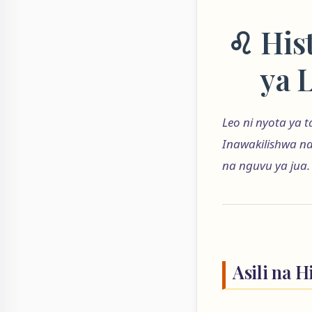
♌ Hist
ya 
Leo ni nyota ya 
Inawakilishwa n
na nguvu ya jua.
Asili na H