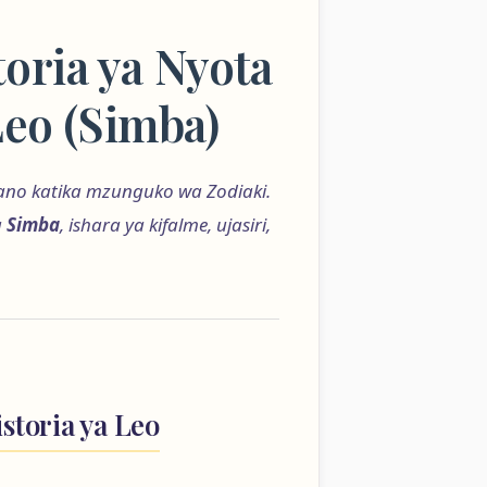
oria ya Nyota
Leo (Simba)
tano katika mzunguko wa Zodiaki.
a
Simba
, ishara ya kifalme, ujasiri,
istoria ya Leo