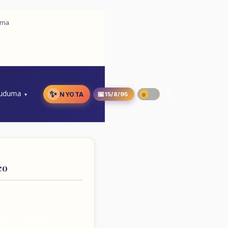
uma
✨
uduma
📅
NYOTA
15/8/95
eo
ta ya Simba