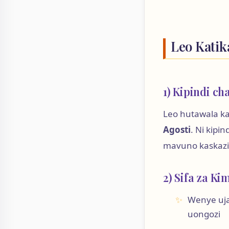
Leo Katik
1) Kipindi ch
Leo hutawala ka
Agosti
. Ni kipi
mavuno kaskazi
2) Sifa za Ki
Wenye uja
uongozi