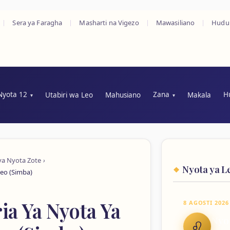
Sera ya Faragha
Masharti na Vigezo
Mawasiliano
Hud
Nyota 12
Zana
H
Utabiri wa Leo
Mahusiano
Makala
 ya Nyota Zote
Nyota ya L
Leo (Simba)
ia Ya Nyota Ya
8 AGOSTI 2026
Nyo
♌