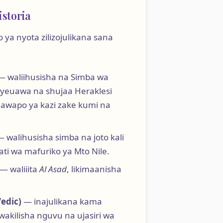
historia
 ya nyota zilizojulikana sana
 waliihusisha na Simba wa
yeuawa na shujaa Heraklesi
jawapo ya kazi zake kumi na
 walihusisha simba na joto kali
ati wa mafuriko ya Mto Nile.
— waliiita
Al Asad
, likimaanisha
edic)
— inajulikana kama
kiwakilisha nguvu na ujasiri wa