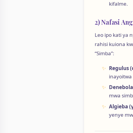
kifalme.
2) Nafasi An
Leo ipo kati ya 
rahisi kuiona 
“Simba”:
Regulus (
inayoitwa
Denebola 
mwa simb
Algieba (
yenye mw