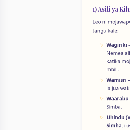
1) Asili ya Ki
Leo ni mojawapo
tangu kale:
Wagiriki
—
Nemea ali
katika mo
mbili.
Wamisri
—
la jua wak
Waarabu
Simba.
Uhindu (V
Simha
, i