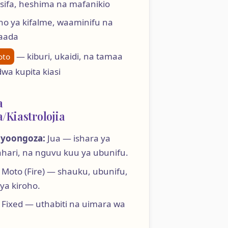
ifa, heshima na mafanikio
o ya kifalme, waaminifu na
aada
— kiburi, ukaidi, na tamaa
oto
wa kupita kiasi
a
/Kiastrolojia
ayoongoza:
Jua — ishara ya
ahari, na nguvu kuu ya ubunifu.
Moto (Fire) — shauku, ubunifu,
ya kiroho.
Fixed — uthabiti na uimara wa