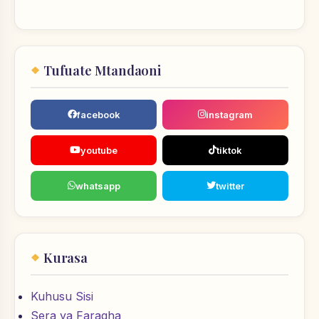
Tufuate Mtandaoni
facebook
instagram
youtube
tiktok
whatsapp
twitter
Kurasa
Kuhusu Sisi
Sera ya Faragha