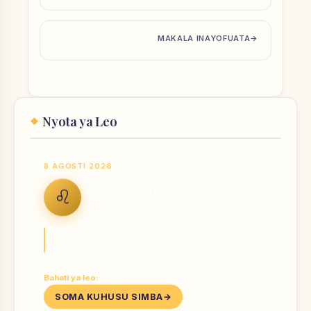
MAKALA INAYOFUATA
Nyota ya Leo
8 AGOSTI 2026
Nyota ya Simba
♌
LEO
Furaha yako inaambukiza — endelea
kuangaza.
Bahati ya leo:
Nambari 1, 3, 10 · Rangi Dhahabu
SOMA KUHUSU SIMBA