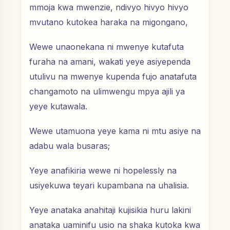
mmoja kwa mwenzie, ndivyo hivyo hivyo
mvutano kutokea haraka na migongano,
Wewe unaonekana ni mwenye kutafuta
furaha na amani, wakati yeye asiyependa
utulivu na mwenye kupenda fujo anatafuta
changamoto na ulimwengu mpya ajili ya
yeye kutawala.
Wewe utamuona yeye kama ni mtu asiye na
adabu wala busaras;
Yeye anafikiria wewe ni hopelessly na
usiyekuwa teyari kupambana na uhalisia.
Yeye anataka anahitaji kujisikia huru lakini
anataka uaminifu usio na shaka kutoka kwa