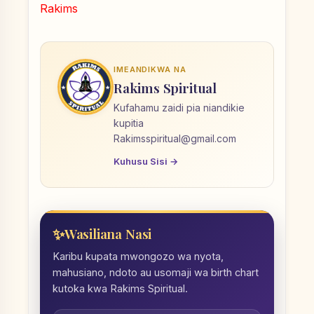
Rakims
IMEANDIKWA NA
Rakims Spiritual
Kufahamu zaidi pia niandikie
kupitia
Rakimsspiritual@gmail.com
Kuhusu Sisi →
Wasiliana Nasi
Karibu kupata mwongozo wa nyota,
mahusiano, ndoto au usomaji wa birth chart
kutoka kwa Rakims Spiritual.