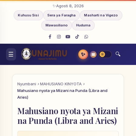
Agosti 8, 2026
Kuhusu Sisi
Sera ya Faragha
Masharti na Vigezo
Mawasiliano
Huduma
✨
📅
Nyumbani
MAHUSIANO KINYOTA
Mahusiano nyota ya Mizani na Punda (Libra and
Aries)
Mahusiano nyota ya Mizani
na Punda (Libra and Aries)