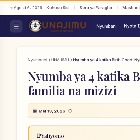
Agosti 6, 2026
Kuhusu Sisi
Sera ya Faragha
Masharti
Nyota 1
Nyumbani
Nyumbani
UNAJIMU
Nyumba ya 4 katika Birth Chart: Ny
Nyumba ya 4 katika 
familia na mizizi
Mei 13, 2026
📑
Yaliyomo