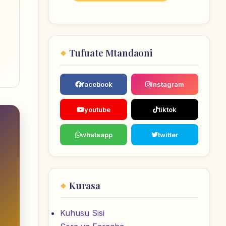
Tufuate Mtandaoni
facebook
instagram
youtube
tiktok
whatsapp
twitter
Kurasa
Kuhusu Sisi