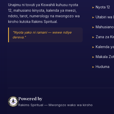
Unajimu ni tovuti ya Kiswahili kuhusu nyota
Nyota 12
12, mahusiano kinyota, kalenda ya mwezi,
ndoto, tarot, numerology na mwongozo wa
Utabiri wa
kiroho kutoka Rakims Spiritual.
Mahusiano
"Nyota yako ni ramani — wewe ndiye
Zana za Ki
dereva."
Kalenda y
Makala Zo
Huduma
Powered by
Rakims Spiritual — Mwongozo wako wa kiroho