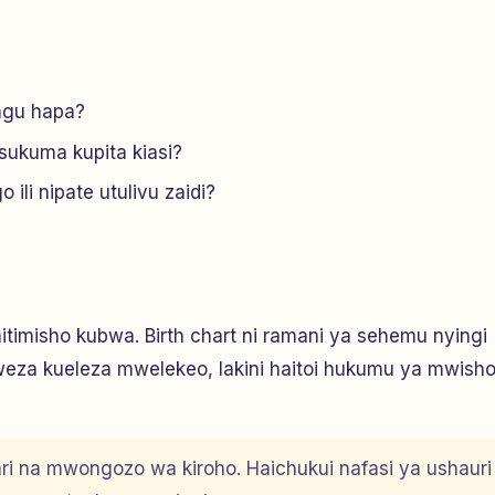
angu hapa?
sukuma kupita kiasi?
ili nipate utulivu zaidi?
imisho kubwa. Birth chart ni ramani ya sehemu nyingi
za kueleza mwelekeo, lakini haitoi hukumu ya mwish
ari na mwongozo wa kiroho. Haichukui nafasi ya ushauri