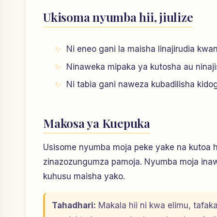
Ukisoma nyumba hii, jiulize
Ni eneo gani la maisha linajirudia kw
Ninaweka mipaka ya kutosha au ninaji
Ni tabia gani naweza kubadilisha kidogo 
Makosa ya Kuepuka
Usisome nyumba moja peke yake na kutoa hit
zinazozungumza pamoja. Nyumba moja inawe
kuhusu maisha yako.
Tahadhari:
Makala hii ni kwa elimu, tafak