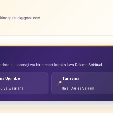
akimsspiritual@gmail.com
oto au usomaji wa birth chart kutoka kwa Rakims Spiritual.
ma Ujumbe
Tanzania
📍
u ya wasiliana
Ilala, Dar es Salaam