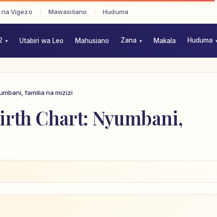
 na Vigezo
Mawasiliano
Huduma
2
Zana
Huduma
Utabiri wa Leo
Mahusiano
Makala
umbani, familia na mizizi
Birth Chart: Nyumbani,