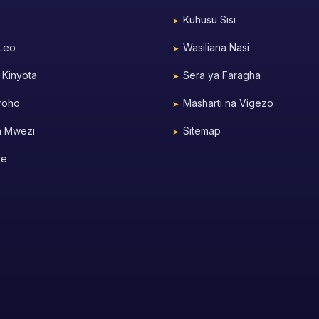
Kuhusu Sisi
 Leo
Wasiliana Nasi
 Kinyota
Sera ya Faragha
roho
Masharti na Vigezo
a Mwezi
Sitemap
te