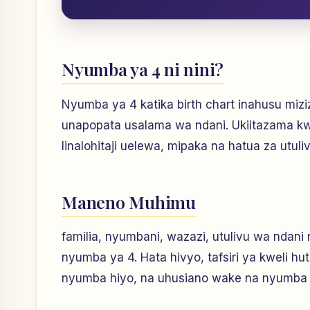
Nyumba ya 4 ni nini?
Nyumba ya 4 katika birth chart inahusu miz
unapopata usalama wa ndani. Ukiitazama kw
linalohitaji uelewa, mipaka na hatua za utuliv
Maneno Muhimu
familia, nyumbani, wazazi, utulivu wa ndan
nyumba ya 4. Hata hivyo, tafsiri ya kweli h
nyumba hiyo, na uhusiano wake na nyumba 