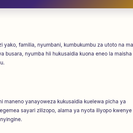
izi yako, familia, nyumbani, kumbukumbu za utoto na ma
a busara, nyumba hii hukusaidia kuona eneo la maisha
u.
i ni maneno yanayoweza kukusaidia kuelewa picha ya
utegemea sayari zilizopo, alama ya nyota iliyopo kwenye
nyingine.