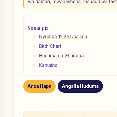
wa daktari, mwanasheria, mshauri wa fe
Soma pia
Nyumba 12 za Unajimu
Birth Chart
Huduma na Gharama
Kanusho
Anza Hapa
Angalia Huduma