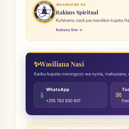
IMEANDIKWA NA
Rakims Spiritual
Kufahamu zaidi pia niandikie kupitia R
Kuhusu Sisi →
Wasiliana Nasi
Karibu kupata mwongozo wa nyota, mahusiano, nd
WhatsApp
Tu
📱
✉
+255 783 930 601
Fom