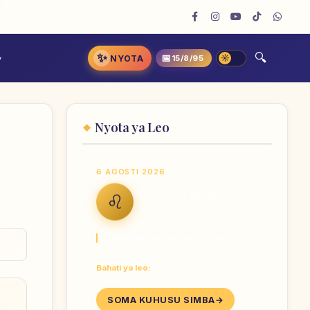
✨
📅
NYOTA
15/8/95
Nyota ya Leo
6 AGOSTI 2026
Nyota ya Simba
♌
LEO
Sherehe ndogo leo ni sahihi.
Bahati ya leo:
Nambari 1, 3, 10 · Rangi
Dhahabu
SOMA KUHUSU SIMBA