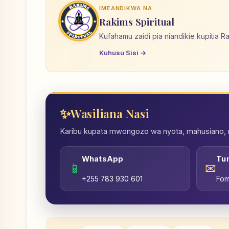
IMEANDIKWA NA
Rakims Spiritual
Kufahamu zaidi pia niandikie kupitia R
Kuhusu Sisi →
Wasiliana Nasi
Karibu kupata mwongozo wa nyota, mahusiano, nd
WhatsApp
Tu
📱
✉
+255 783 930 601
Fom