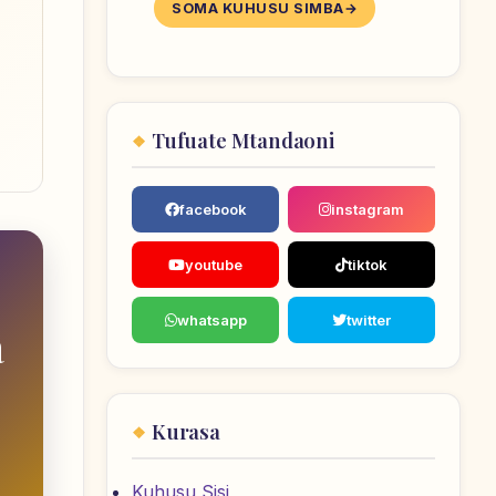
SOMA KUHUSU SIMBA
Tufuate Mtandaoni
facebook
instagram
youtube
tiktok
whatsapp
twitter
a
Kurasa
Kuhusu Sisi