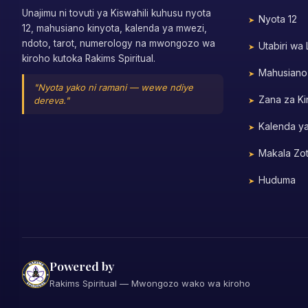
Unajimu ni tovuti ya Kiswahili kuhusu nyota
Nyota 12
12, mahusiano kinyota, kalenda ya mwezi,
ndoto, tarot, numerology na mwongozo wa
Utabiri wa
kiroho kutoka Rakims Spiritual.
Mahusiano
"Nyota yako ni ramani — wewe ndiye
Zana za Ki
dereva."
Kalenda y
Makala Zo
Huduma
Powered by
Rakims Spiritual — Mwongozo wako wa kiroho