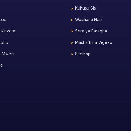
Kuhusu Sisi
 Leo
Wasiliana Nasi
 Kinyota
Sera ya Faragha
roho
Masharti na Vigezo
a Mwezi
Sitemap
te