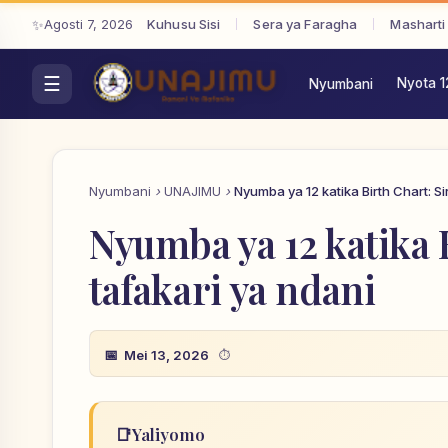
Agosti 7, 2026
Kuhusu Sisi
Sera ya Faragha
Masharti
Nyota 1
Nyumbani
Nyumbani
UNAJIMU
Nyumba ya 12 katika Birth Chart: Si
Nyumba ya 12 katika B
tafakari ya ndani
Mei 13, 2026
📑
Yaliyomo