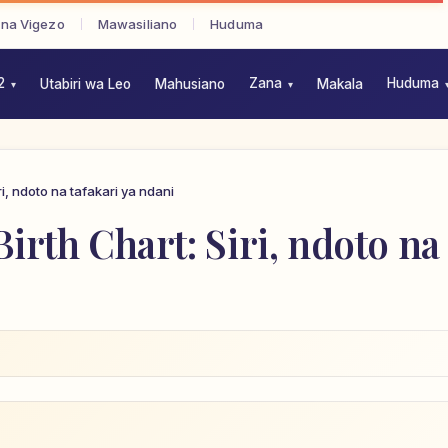
 na Vigezo
Mawasiliano
Huduma
2
Zana
Huduma
Utabiri wa Leo
Mahusiano
Makala
ri, ndoto na tafakari ya ndani
irth Chart: Siri, ndoto na