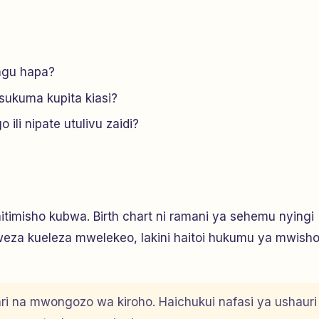
angu hapa?
sukuma kupita kiasi?
ili nipate utulivu zaidi?
imisho kubwa. Birth chart ni ramani ya sehemu nyingi
za kueleza mwelekeo, lakini haitoi hukumu ya mwish
ari na mwongozo wa kiroho. Haichukui nafasi ya ushauri