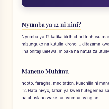
Nyumba ya 12 ni nini?
Nyumba ya 12 katika birth chart inahusu mam
mizunguko na kutulia kiroho. Ukiitazama kw
linalohitaji uelewa, mipaka na hatua za utuliv
Maneno Muhimu
ndoto, faragha, meditation, kuachilia ni 
12. Hata hivyo, tafsiri ya kweli hutegemea s
na uhusiano wake na nyumba nyingine.