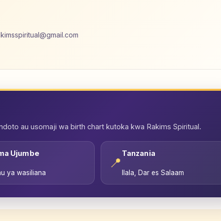
akimsspiritual@gmail.com
oto au usomaji wa birth chart kutoka kwa Rakims Spiritual.
ma Ujumbe
Tanzania
📍
u ya wasiliana
Ilala, Dar es Salaam