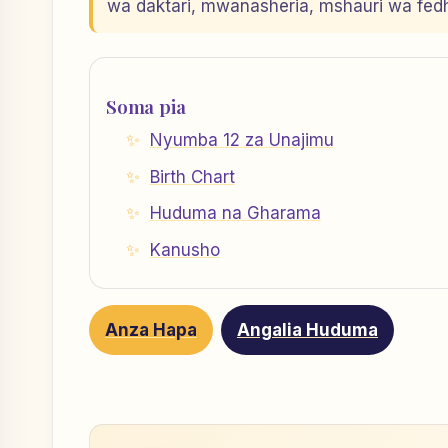
wa daktari, mwanasheria, mshauri wa fe
Soma pia
Nyumba 12 za Unajimu
Birth Chart
Huduma na Gharama
Kanusho
Anza Hapa
Angalia Huduma