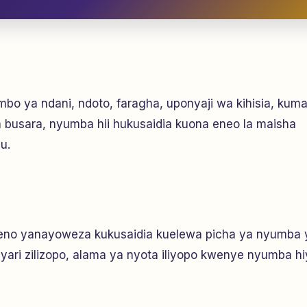
bo ya ndani, ndoto, faragha, uponyaji wa kihisia, kumal
a busara, nyumba hii hukusaidia kuona eneo la maisha
u.
maneno yanayoweza kukusaidia kuelewa picha ya nyumba 
ayari zilizopo, alama ya nyota iliyopo kwenye nyumba hi