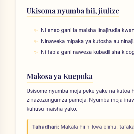
Ukisoma nyumba hii, jiulize
Ni eneo gani la maisha linajirudia kw
Ninaweka mipaka ya kutosha au ninaji
Ni tabia gani naweza kubadilisha kidogo 
Makosa ya Kuepuka
Usisome nyumba moja peke yake na kutoa hit
zinazozungumza pamoja. Nyumba moja inawe
kuhusu maisha yako.
Tahadhari:
Makala hii ni kwa elimu, tafak