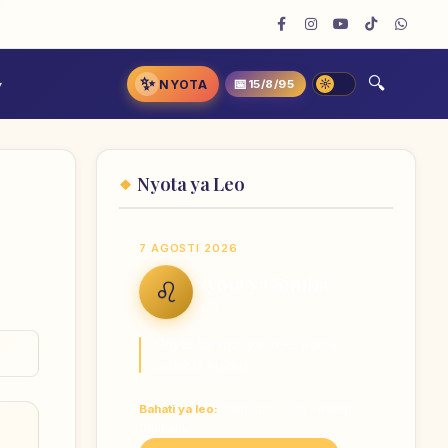
✨
📅
NYOTA
15/8/95
Nyota ya Leo
7 AGOSTI 2026
Nyota ya Simba
♌
LEO
Onyesha kazi yako — dunia
inahitaji kuiona.
Bahati ya leo:
Nambari 1, 3, 10 · Rangi
Dhahabu