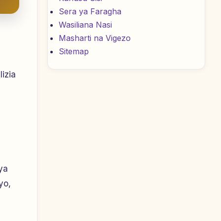
Sera ya Faragha
Wasiliana Nasi
Masharti na Vigezo
Sitemap
izia
ya
yo,