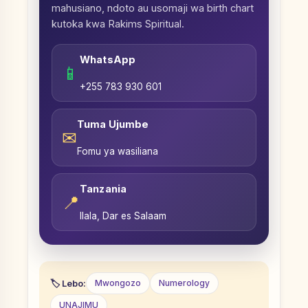
mahusiano, ndoto au usomaji wa birth chart
kutoka kwa Rakims Spiritual.
WhatsApp
📱
+255 783 930 601
Tuma Ujumbe
✉
Fomu ya wasiliana
Tanzania
📍
Ilala, Dar es Salaam
Lebo:
Mwongozo
Numerology
UNAJIMU