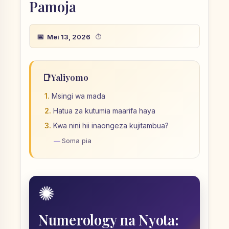
Pamoja
Mei 13, 2026
📑
Yaliyomo
Msingi wa mada
Hatua za kutumia maarifa haya
Kwa nini hii inaongeza kujitambua?
Soma pia
✺
Numerology na Nyota: