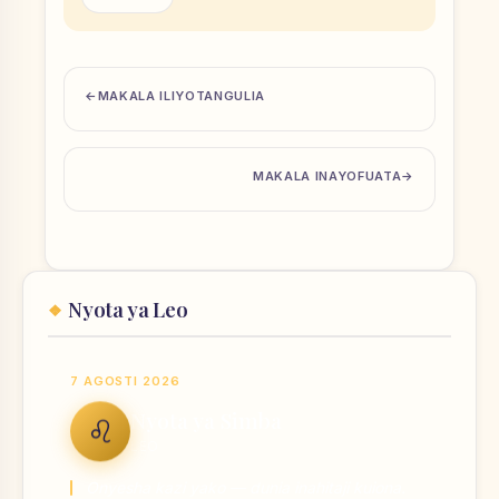
MAKALA ILIYOTANGULIA
MAKALA INAYOFUATA
Nyota ya Leo
7 AGOSTI 2026
Nyota ya Simba
♌
LEO
Onyesha kazi yako — dunia inahitaji kuiona.