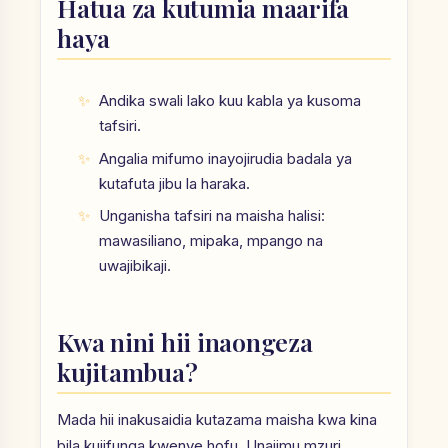
Hatua za kutumia maarifa
haya
Andika swali lako kuu kabla ya kusoma
tafsiri.
Angalia mifumo inayojirudia badala ya
kutafuta jibu la haraka.
Unganisha tafsiri na maisha halisi:
mawasiliano, mipaka, mpango na
uwajibikaji.
Kwa nini hii inaongeza
kujitambua?
Mada hii inakusaidia kutazama maisha kwa kina
bila kujifunga kwenye hofu. Unajimu mzuri