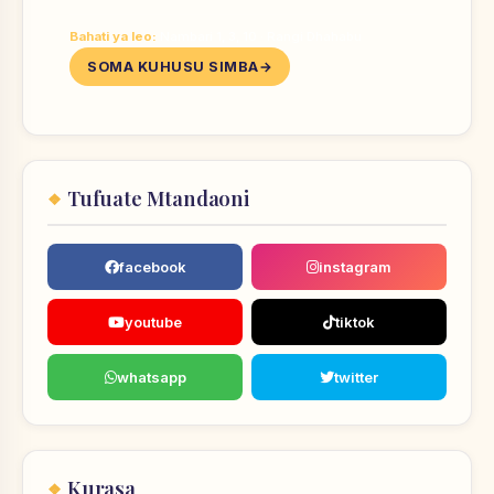
Bahati ya leo:
Nambari 1, 3, 10 · Rangi Dhahabu
SOMA KUHUSU SIMBA
Tufuate Mtandaoni
facebook
instagram
youtube
tiktok
whatsapp
twitter
Kurasa