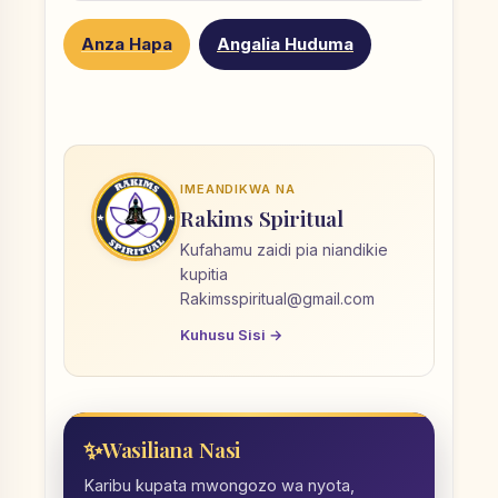
Anza Hapa
Angalia Huduma
IMEANDIKWA NA
Rakims Spiritual
Kufahamu zaidi pia niandikie
kupitia
Rakimsspiritual@gmail.com
Kuhusu Sisi →
Wasiliana Nasi
Karibu kupata mwongozo wa nyota,