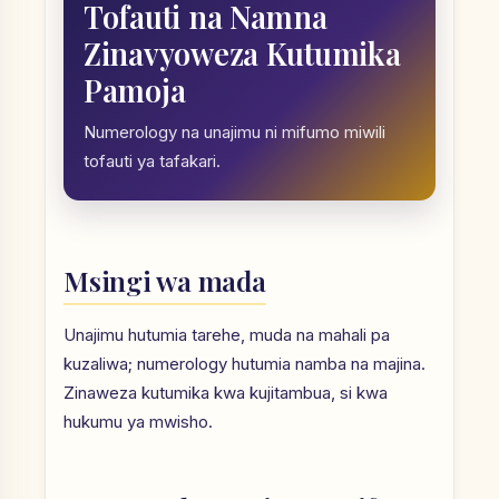
Tofauti na Namna
Zinavyoweza Kutumika
Pamoja
Numerology na unajimu ni mifumo miwili
tofauti ya tafakari.
Msingi wa mada
Unajimu hutumia tarehe, muda na mahali pa
kuzaliwa; numerology hutumia namba na majina.
Zinaweza kutumika kwa kujitambua, si kwa
hukumu ya mwisho.