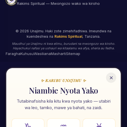
Rakims Spiritual — Mwongozo wako wa kiroho
©
2026
Unajimu. Haki zote zimehifadhiwa. Imeundwa na
kuendeshwa na
Rakims Spiritual
, Tanzania.
Maudhui ya Unajimu ni kwa elimu, burudani na mwongozo wa kiroho.
Hayachukui nafasi ya ushauri wa kitaalamu wa afya, sheria au fedha.
Faragha
Kuhusu
Wasiliana
Masharti
Sitemap
✕
✨ KARIBU UNAJIMU ✨
🌟
Niambie Nyota Yako
Tutaibinafsisha kila kitu kwa nyota yako — utabiri
Unajimu App
wa leo, tamko, mawe ya bahati, na zaidi.
Ramani ya maisha yako — nyota, tarot, numerolojia na zana
107 za kiroho. Zote kwa Kiswahili, zote mkononi mwako.
♑
♒
♓