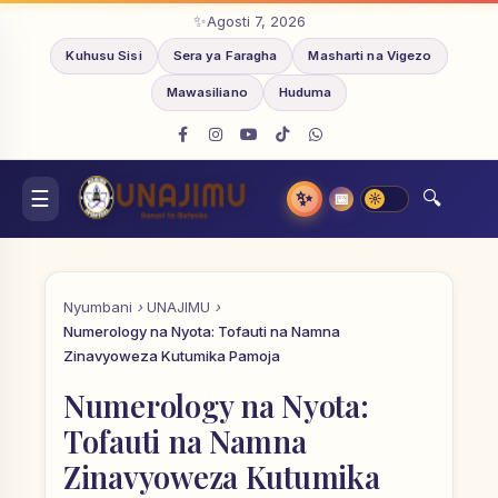
Agosti 7, 2026
Kuhusu Sisi
Sera ya Faragha
Masharti na Vigezo
Mawasiliano
Huduma
✨
📅
Nyumbani
UNAJIMU
Numerology na Nyota: Tofauti na Namna
Zinavyoweza Kutumika Pamoja
Numerology na Nyota:
Tofauti na Namna
Zinavyoweza Kutumika