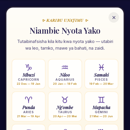
✕
✨ KARIBU UNAJIMU ✨
🌟
Niambie Nyota Yako
Tutaibinafsisha kila kitu kwa nyota yako — utabiri
Unajimu App
wa leo, tamko, mawe ya bahati, na zaidi.
Ramani ya maisha yako — nyota, tarot, numerolojia na zana
107 za kiroho. Zote kwa Kiswahili, zote mkononi mwako.
♑
♒
♓
Mbuzi
Ndoo
Samaki
⭐
Nyota 12
🃏
Tarot
🔢
Numerolojia
🌙
Mwezi
CAPRICORN
AQUARIUS
PISCES
22 Des — 19 Jan
20 Jan — 18 Feb
19 Feb — 20 Mar
🟠
Chakra
🧗
Yoga
🕐
Tafakari
💎
Crystal
♈
♉
♊
Punda
Ng'ombe
Mapacha
★ Pakua Unajimu App — BURE
ARIES
TAURUS
GEMINI
21 Mar — 19 Apr
20 Apr — 20 Mei
21 Mei — 20 Jun
© 2026 Rakims Spiritual • Dar es Salaam, Tanzania