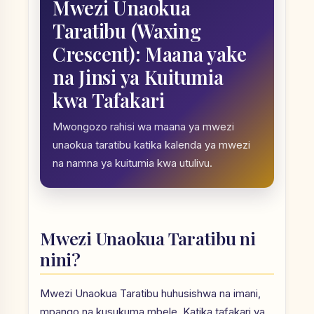
Mwezi Unaokua
Taratibu (Waxing
Crescent): Maana yake
na Jinsi ya Kuitumia
kwa Tafakari
Mwongozo rahisi wa maana ya mwezi
unaokua taratibu katika kalenda ya mwezi
na namna ya kuitumia kwa utulivu.
Mwezi Unaokua Taratibu ni
nini?
Mwezi Unaokua Taratibu huhusishwa na imani,
mpango na kusukuma mbele. Katika tafakari ya