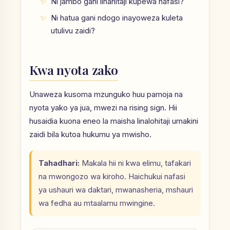
Ni jambo gani linahitaji kupewa nafasi?
Ni hatua gani ndogo inayoweza kuleta
utulivu zaidi?
Kwa nyota zako
Unaweza kusoma mzunguko huu pamoja na
nyota yako ya jua, mwezi na rising sign. Hii
husaidia kuona eneo la maisha linalohitaji umakini
zaidi bila kutoa hukumu ya mwisho.
Tahadhari:
Makala hii ni kwa elimu, tafakari
na mwongozo wa kiroho. Haichukui nafasi
ya ushauri wa daktari, mwanasheria, mshauri
wa fedha au mtaalamu mwingine.