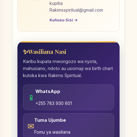
kupitia
Rakimsspiritual@gmail.com
Kuhusu Sisi →
Wasiliana Nasi
Karibu kupata mwongozo wa nyota,
mahusiano, ndoto au usomaji wa birth chart
kutoka kwa Rakims Spiritual.
WhatsApp
📱
+255 783 930 601
Tuma Ujumbe
✉
Fomu ya wasiliana