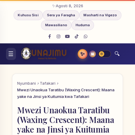
Agosti 8, 2026
Kuhusu Sisi
Sera ya Faragha
Masharti na Vigezo
Mawasiliano
Huduma
✨
📅
Nyumbani
Tafakari
Mwezi Unaokua Taratibu (Waxing Crescent): Maana
yake na Jinsi ya Kuitumia kwa Tafakari
Mwezi Unaokua Taratibu
(Waxing Crescent): Maana
yake na Jinsi ya Kuitumia