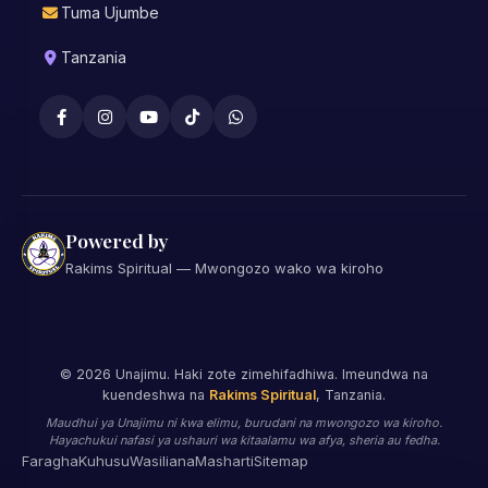
Tuma Ujumbe
Tanzania
Powered by
Rakims Spiritual — Mwongozo wako wa kiroho
©
2026
Unajimu. Haki zote zimehifadhiwa. Imeundwa na
kuendeshwa na
Rakims Spiritual
, Tanzania.
Maudhui ya Unajimu ni kwa elimu, burudani na mwongozo wa kiroho.
Hayachukui nafasi ya ushauri wa kitaalamu wa afya, sheria au fedha.
Faragha
Kuhusu
Wasiliana
Masharti
Sitemap