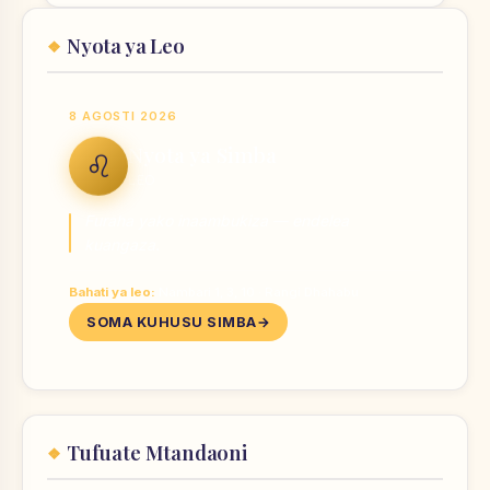
Nyota ya Leo
8 AGOSTI 2026
Nyota ya Simba
♌
LEO
Furaha yako inaambukiza — endelea
kuangaza.
Bahati ya leo:
Nambari 1, 3, 10 · Rangi Dhahabu
SOMA KUHUSU SIMBA
Tufuate Mtandaoni