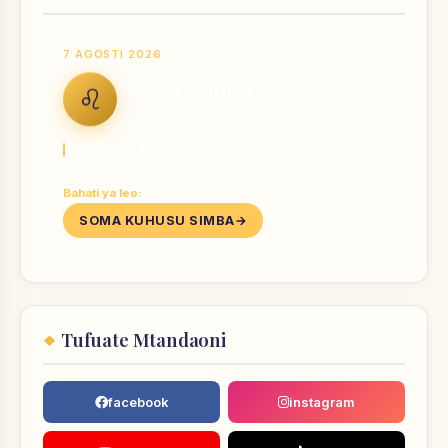
7 AGOSTI 2026
Nyota ya Simba
♌
LEO
Onyesha kazi yako — dunia inahitaji kuiona.
Bahati ya leo:
Nambari 1, 3, 10 · Rangi Dhahabu
SOMA KUHUSU SIMBA
Tufuate Mtandaoni
facebook
instagram