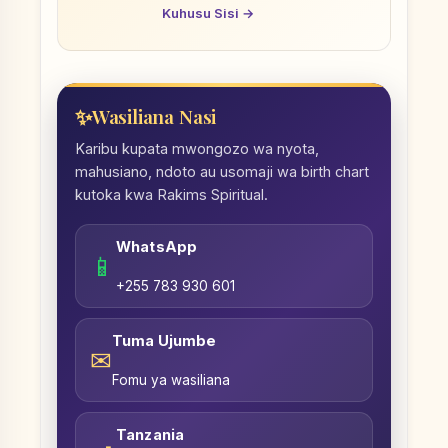
Kuhusu Sisi →
Wasiliana Nasi
Karibu kupata mwongozo wa nyota,
mahusiano, ndoto au usomaji wa birth chart
kutoka kwa Rakims Spiritual.
WhatsApp
📱
+255 783 930 601
Tuma Ujumbe
✉
Fomu ya wasiliana
Tanzania