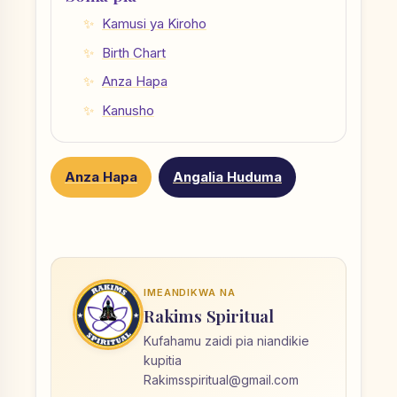
Kamusi ya Kiroho
Birth Chart
Anza Hapa
Kanusho
Anza Hapa
Angalia Huduma
IMEANDIKWA NA
Rakims Spiritual
Kufahamu zaidi pia niandikie
kupitia
Rakimsspiritual@gmail.com