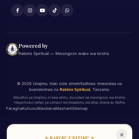
Powered by
Rakims Spiritual — Mwongozo wako wa kiroho
©
2026
Unajimu. Haki zote zimehifadhiwa. Imeundwa na
kuendeshwa na
Rakims Spiritual
, Tanzania.
Maudhui ya Unajimu ni kwa elimu, burudani na mwongozo wa kiroho.
Hayachukui nafasi ya ushauri wa kitaalamu wa afya, sheria au fedha.
Faragha
Kuhusu
Wasiliana
Masharti
Sitemap
✕
✨ KARIBU UNAJIMU ✨