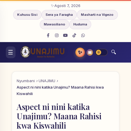
Agosti 7, 2026
Kuhusu Sisi
Sera ya Faragha
Masharti na Vigezo
Mawasiliano
Huduma
✨
📅
Nyumbani
UNAJIMU
Aspect ni nini katika Unajimu? Maana Rahisi kwa
Kiswahili
Aspect ni nini katika
Unajimu? Maana Rahisi
kwa Kiswahili