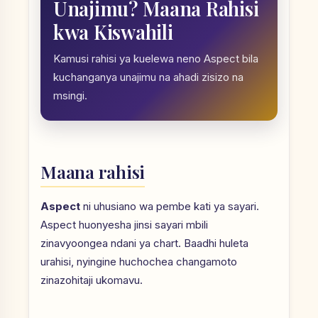
Unajimu? Maana Rahisi
kwa Kiswahili
Kamusi rahisi ya kuelewa neno Aspect bila
kuchanganya unajimu na ahadi zisizo na
msingi.
Maana rahisi
Aspect
ni uhusiano wa pembe kati ya sayari.
Aspect huonyesha jinsi sayari mbili
zinavyoongea ndani ya chart. Baadhi huleta
urahisi, nyingine huchochea changamoto
zinazohitaji ukomavu.