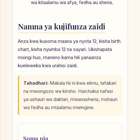
wa kitaalamu wa afya, fedha au sheria.
Namna ya kujifunza zaidi
Anza kwa kusoma maana ya nyota 12, kisha birth
chart, kisha nyumba 12 na sayari. Ukishapata
msingi huo, maneno kama hili yanaanza
kueleweka kwa urahisi zaidi.
Tahadhari:
Makala hii ni kwa elimu, tafakari
na mwongozo wa kiroho. Haichukui nafasi
ya ushauri wa daktari, mwanasheria, mshauri
wa fedha au mtaalamu mwingine.
Soma pia