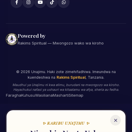
Powered by
Rakims Spiritual — Mwongozo wako wa kiroho
©
2026
Unajimu. Haki zote zimehifadhiwa. Imeundwa na
kuendeshwa na
Rakims Spiritual
, Tanzania.
Maudhui ya Unajimu ni kwa elimu, burudani na mwongozo wa kiroho.
Hayachukui nafasi ya ushauri wa kitaalamu wa afya, sheria au fedha.
Faragha
Kuhusu
Wasiliana
Masharti
Sitemap
✕
✨ KARIBU UNAJIMU ✨
🌟