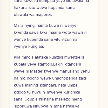
sana kuweza kumpata yeye kiutawala na
hakuna kitu wewe hupenda kama
utawala wa mapenzi.
Mara nyingi hamta kuwa ni wenye
kwenda sawa kwa maana wote wawili ni
wenye kupenda sana vitu vizuri na
vyenye kung'aa.
Kila mmoja atataka kumzidi mwenzie ili
kupata yeye atantion.Lakini kitandani
wewe ni Master kwenye mahusiano yenu
na hiki ndicho wewe unachopenda zaidi
kuwa mshindi kitandani. hata umpe
kidogo tu huyu ni mwenye kuridhika
sana. Couple hii haina maelezo mengi
isipokuwa kikubwa ni mna nafasi ya