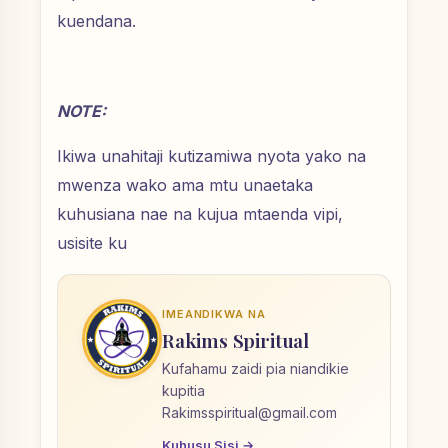
kuendana.
NOTE:
Ikiwa unahitaji kutizamiwa nyota yako na
mwenza wako ama mtu unaetaka
kuhusiana nae na kujua mtaenda vipi,
usisite ku
IMEANDIKWA NA
Rakims Spiritual
Kufahamu zaidi pia niandikie
kupitia
Rakimsspiritual@gmail.com
Kuhusu Sisi →