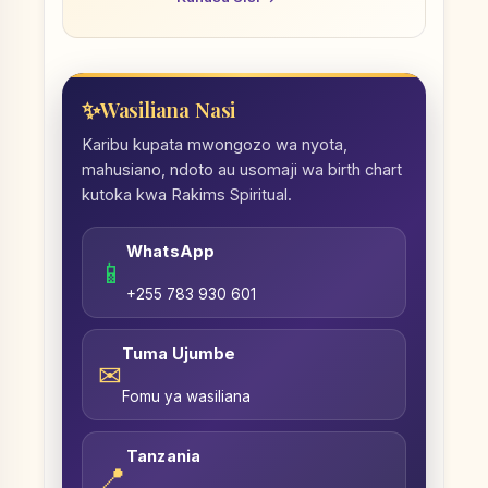
Wasiliana Nasi
Karibu kupata mwongozo wa nyota,
mahusiano, ndoto au usomaji wa birth chart
kutoka kwa Rakims Spiritual.
WhatsApp
📱
+255 783 930 601
Tuma Ujumbe
✉
Fomu ya wasiliana
Tanzania
📍