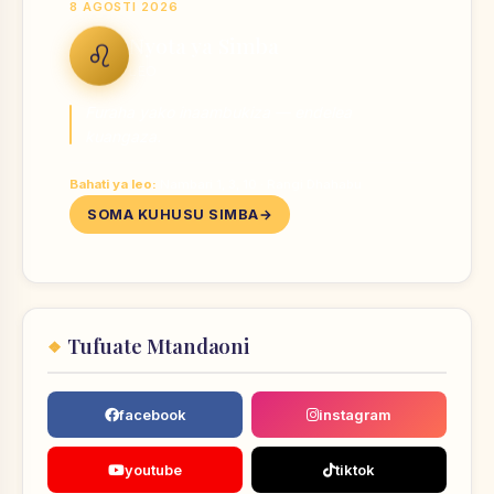
8 AGOSTI 2026
Nyota ya Simba
♌
LEO
Furaha yako inaambukiza — endelea
kuangaza.
Bahati ya leo:
Nambari 1, 3, 10 · Rangi Dhahabu
SOMA KUHUSU SIMBA
Tufuate Mtandaoni
facebook
instagram
youtube
tiktok