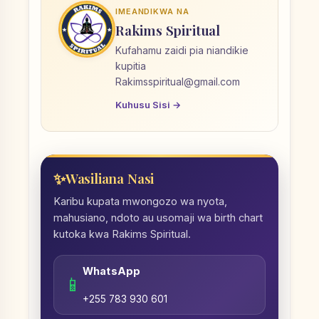
IMEANDIKWA NA
Rakims Spiritual
Kufahamu zaidi pia niandikie
kupitia
Rakimsspiritual@gmail.com
Kuhusu Sisi →
Wasiliana Nasi
Karibu kupata mwongozo wa nyota,
mahusiano, ndoto au usomaji wa birth chart
kutoka kwa Rakims Spiritual.
WhatsApp
📱
+255 783 930 601