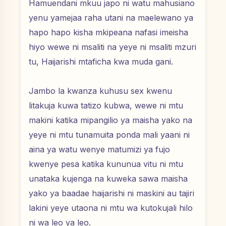
Hamuendani mkuu japo ni watu mahusiano
yenu yamejaa raha utani na maelewano ya
hapo hapo kisha mkipeana nafasi imeisha
hiyo wewe ni msaliti na yeye ni msaliti mzuri
tu, Haijarishi mtaficha kwa muda gani.
Jambo la kwanza kuhusu sex kwenu
litakuja kuwa tatizo kubwa, wewe ni mtu
makini katika mipangilio ya maisha yako na
yeye ni mtu tunamuita ponda mali yaani ni
aina ya watu wenye matumizi ya fujo
kwenye pesa katika kununua vitu ni mtu
unataka kujenga na kuweka sawa maisha
yako ya baadae haijarishi ni maskini au tajiri
lakini yeye utaona ni mtu wa kutokujali hilo
ni wa leo ya leo.