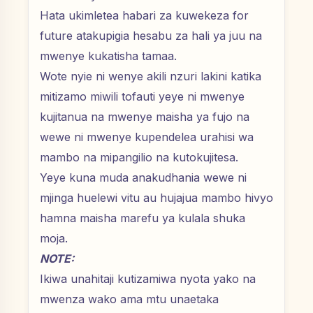
Hata ukimletea habari za kuwekeza for
future atakupigia hesabu za hali ya juu na
mwenye kukatisha tamaa.
Wote nyie ni wenye akili nzuri lakini katika
mitizamo miwili tofauti yeye ni mwenye
kujitanua na mwenye maisha ya fujo na
wewe ni mwenye kupendelea urahisi wa
mambo na mipangilio na kutokujitesa.
Yeye kuna muda anakudhania wewe ni
mjinga huelewi vitu au hujajua mambo hivyo
hamna maisha marefu ya kulala shuka
moja.
NOTE:
Ikiwa unahitaji kutizamiwa nyota yako na
mwenza wako ama mtu unaetaka