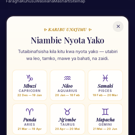
Faragha
Kuhusu
Wasiliana
Masharti
Sitemap
✕
✨ KARIBU UNAJIMU ✨
🌟
Niambie Nyota Yako
Tutaibinafsisha kila kitu kwa nyota yako — utabiri
Unajimu App
wa leo, tamko, mawe ya bahati, na zaidi.
Ramani ya maisha yako — nyota, tarot, numerolojia na zana
107 za kiroho. Zote kwa Kiswahili, zote mkononi mwako.
♑
♒
♓
Mbuzi
Ndoo
Samaki
⭐
Nyota 12
🃏
Tarot
🔢
Numerolojia
🌙
Mwezi
CAPRICORN
AQUARIUS
PISCES
22 Des — 19 Jan
20 Jan — 18 Feb
19 Feb — 20 Mar
🟠
Chakra
🧗
Yoga
🕐
Tafakari
💎
Crystal
♈
♉
♊
Punda
Ng'ombe
Mapacha
★ Pakua Unajimu App — BURE
ARIES
TAURUS
GEMINI
21 Mar — 19 Apr
20 Apr — 20 Mei
21 Mei — 20 Jun