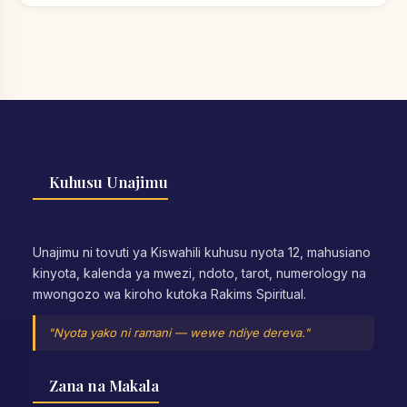
Kuhusu Unajimu
Unajimu ni tovuti ya Kiswahili kuhusu nyota 12, mahusiano
kinyota, kalenda ya mwezi, ndoto, tarot, numerology na
mwongozo wa kiroho kutoka Rakims Spiritual.
"Nyota yako ni ramani — wewe ndiye dereva."
Zana na Makala