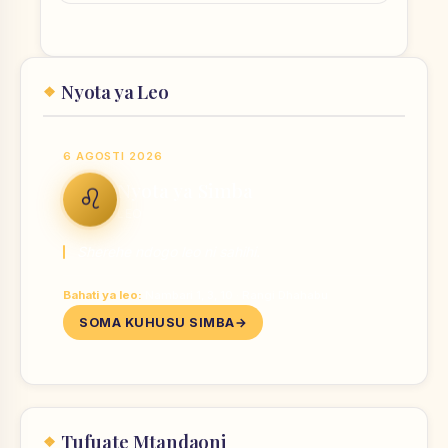
Nyota ya Leo
6 AGOSTI 2026
Nyota ya Simba
♌
LEO
Sherehe ndogo leo ni sahihi.
Bahati ya leo:
Nambari 1, 3, 10 · Rangi Dhahabu
SOMA KUHUSU SIMBA
Tufuate Mtandaoni