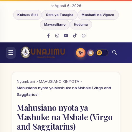
Agosti 6, 2026
Kuhusu Sisi
Sera ya Faragha
Masharti na Vigezo
Mawasiliano
Huduma
✨
📅
Nyumbani
MAHUSIANO KINYOTA
Mahusiano nyota ya Mashuke na Mshale (Virgo and
Saggitarius)
Mahusiano nyota ya
Mashuke na Mshale (Virgo
and Saggitarius)