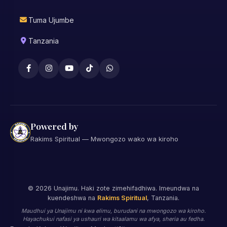
Tuma Ujumbe
Tanzania
Powered by
Rakims Spiritual — Mwongozo wako wa kiroho
©
2026
Unajimu. Haki zote zimehifadhiwa. Imeundwa na
kuendeshwa na
Rakims Spiritual
, Tanzania.
Maudhui ya Unajimu ni kwa elimu, burudani na mwongozo wa kiroho.
Hayachukui nafasi ya ushauri wa kitaalamu wa afya, sheria au fedha.