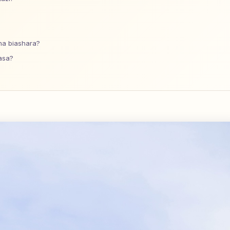
ha biashara?
asa?