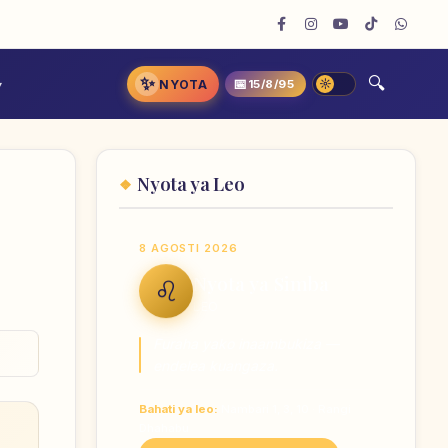
✨
📅
NYOTA
15/8/95
Nyota ya Leo
8 AGOSTI 2026
Nyota ya Simba
♌
LEO
Furaha yako inaambukiza —
endelea kuangaza.
Bahati ya leo:
Nambari 1, 3, 10 · Rangi
Dhahabu