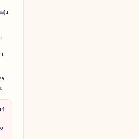
ajui
,
u.
ye
.
ri
go