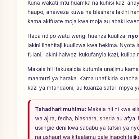
Kuna wakati mtu huamka na kuhisi kazi anay
haupo, anaweza kuwa na biashara lakini han
kama akifuate moja kwa moja au abaki kweny
Hapa ndipo watu wengi huanza kuuliza:
nyo
lakini linahitaji kuulizwa kwa hekima. Nyot
fulani, lakini haiwezi kukufanyia kazi, kuli
Makala hii itakusaidia kutumia unajimu kama
maamuzi ya haraka. Kama unafikiria kuacha 
kazi ya mtandaoni, au kuanza safari mpya 
Tahadhari muhimu:
Makala hii ni kwa el
wa ajira, fedha, biashara, sheria au afya
usiingie deni kwa sababu ya tafsiri ya n
na ushauri wa kitaalamu pale inapohitajik