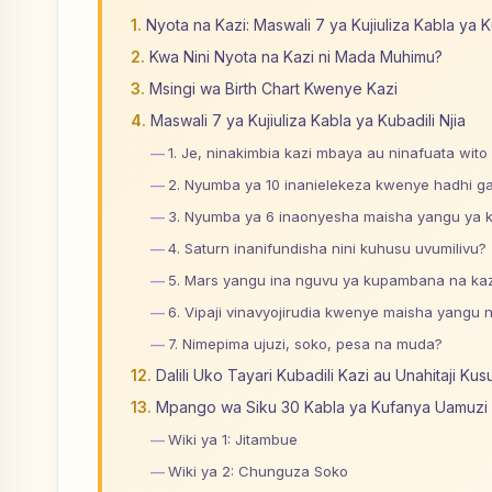
Nyota na Kazi: Maswali 7 ya Kujiuliza Kabla ya Ku
Kwa Nini Nyota na Kazi ni Mada Muhimu?
Msingi wa Birth Chart Kwenye Kazi
Maswali 7 ya Kujiuliza Kabla ya Kubadili Njia
1. Je, ninakimbia kazi mbaya au ninafuata wit
2. Nyumba ya 10 inanielekeza kwenye hadhi ga
3. Nyumba ya 6 inaonyesha maisha yangu ya ki
4. Saturn inanifundisha nini kuhusu uvumilivu?
5. Mars yangu ina nguvu ya kupambana na kaz
6. Vipaji vinavyojirudia kwenye maisha yangu ni
7. Nimepima ujuzi, soko, pesa na muda?
Dalili Uko Tayari Kubadili Kazi au Unahitaji Kusu
Mpango wa Siku 30 Kabla ya Kufanya Uamuz
Wiki ya 1: Jitambue
Wiki ya 2: Chunguza Soko