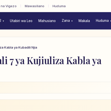
 na Vigezo
Mawasiliano
Huduma
2
Zana
Huduma
Utabiri wa Leo
Mahusiano
Makala
za Kabla ya Kubadili Njia
i 7 ya Kujiuliza Kabla ya