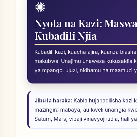
✺
Nyota na Kazi: Maswal
Kubadili Njia
Kubadili kazi, kuacha ajira, kuanza bia
makubwa. Unajimu unaweza kukusaidia ku
ya mpango, ujuzi, nidhamu na maamuzi y
Jibu la haraka:
Kabla hujabadilisha kazi 
mazingira mabaya, au kweli unaingia kw
Saturn, Mars, vipaji vinavyojirudia, hali