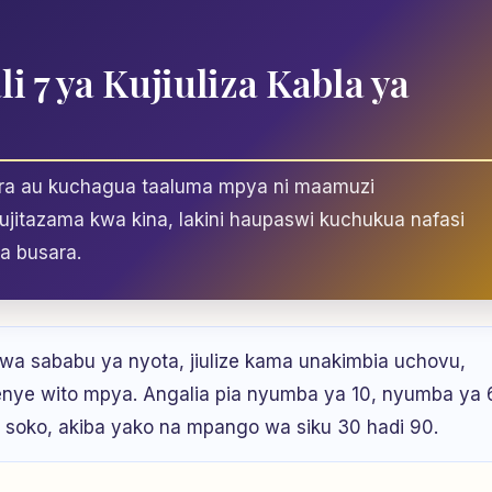
i 7 ya Kujiuliza Kabla ya
shara au kuchagua taaluma mpya ni maamuzi
jitazama kwa kina, lakini haupaswi kuchukua nafasi
a busara.
kwa sababu ya nyota, jiulize kama unakimbia uchovu,
enye wito mpya. Angalia pia nyumba ya 10, nyumba ya 
 ya soko, akiba yako na mpango wa siku 30 hadi 90.