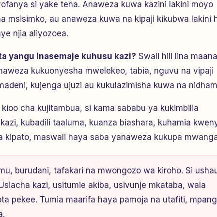
ofanya si yake tena. Anaweza kuwa kazini lakini moyo
a msisimko, au anaweza kuwa na kipaji kikubwa lakini h
e njia aliyozoea.
ta yangu inasemaje kuhusu kazi?
Swali hili lina maana
a inaweza kukuonyesha mwelekeo, tabia, nguvu na vipaji
pa madeni, kujenga ujuzi au kukulazimisha kuwa na nidham
 kioo cha kujitambua, si kama sababu ya kukimbilia
kazi, kubadili taaluma, kuanza biashara, kuhamia kwen
ya kipato, maswali haya saba yanaweza kukupa mwanga
imu, burudani, tafakari na mwongozo wa kiroho. Si ushau
. Usiacha kazi, usitumie akiba, usivunje mkataba, wala
yota pekee. Tumia maarifa haya pamoja na utafiti, mpan
a.