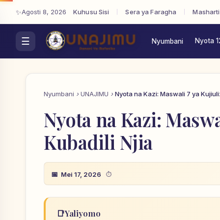
Agosti 8, 2026
Kuhusu Sisi
Sera ya Faragha
Masharti
Nyota 1
Nyumbani
Nyumbani
UNAJIMU
Nyota na Kazi: Maswali 7 ya Kujiuli
Nyota na Kazi: Maswal
Kubadili Njia
Mei 17, 2026
📑
Yaliyomo