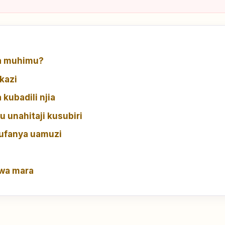
da muhimu?
kazi
 kubadili njia
au unahitaji kusubiri
kufanya uamuzi
kwa mara