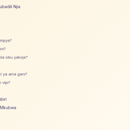
badili Njia
o mpya?
ni?
la siku yakoje?
i ya aina gani?
 vipi?
biri
i Mkubwa