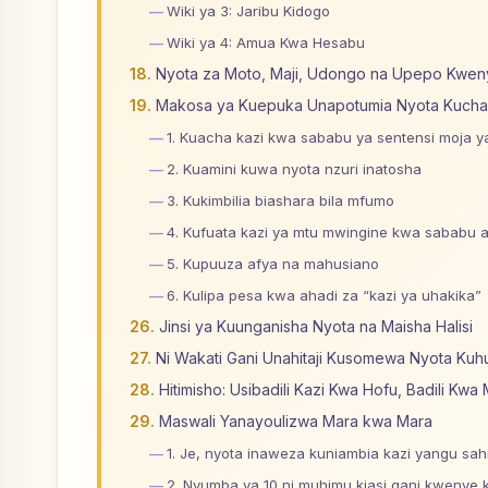
Wiki ya 3: Jaribu Kidogo
Wiki ya 4: Amua Kwa Hesabu
Nyota za Moto, Maji, Udongo na Upepo Kwen
Makosa ya Kuepuka Unapotumia Nyota Kucha
1. Kuacha kazi kwa sababu ya sentensi moja ya 
2. Kuamini kuwa nyota nzuri inatosha
3. Kukimbilia biashara bila mfumo
4. Kufuata kazi ya mtu mwingine kwa sababu 
5. Kupuuza afya na mahusiano
6. Kulipa pesa kwa ahadi za “kazi ya uhakika”
Jinsi ya Kuunganisha Nyota na Maisha Halisi
Ni Wakati Gani Unahitaji Kusomewa Nyota Kuh
Hitimisho: Usibadili Kazi Kwa Hofu, Badili Kwa 
Maswali Yanayoulizwa Mara kwa Mara
1. Je, nyota inaweza kuniambia kazi yangu sah
2. Nyumba ya 10 ni muhimu kiasi gani kwenye 