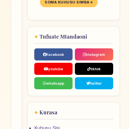
SOMA KUHUSU SIMBA
Tufuate Mtandaoni
facebook
instagram
youtube
tiktok
whatsapp
twitter
Kurasa
Kuhusu Sisi