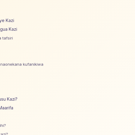
ye Kazi
gua Kazi
tafsiri
anaonekana kufanikiwa
usu Kazi?
Maarifa
ihi?
kazi?