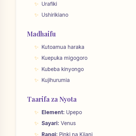
Urafiki
Ushirikiano
Madhaifu
Kutoamua haraka
Kuepuka migogoro
Kubeba kinyongo
Kujihurumia
Taarifa za Nyota
Element:
Upepo
Sayari:
Venus
Rangi:
Pinki na Kijani