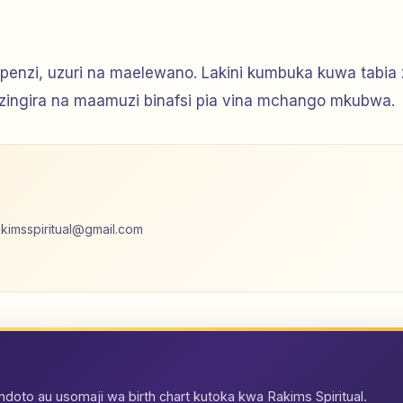
apenzi, uzuri na maelewano. Lakini kumbuka kuwa tabia
azingira na maamuzi binafsi pia vina mchango mkubwa.
akimsspiritual@gmail.com
oto au usomaji wa birth chart kutoka kwa Rakims Spiritual.