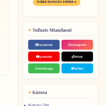
SOMA KUHUSU SIMBA
Tufuate Mtandaoni
facebook
instagram
youtube
tiktok
whatsapp
twitter
Kurasa
Kuhusu Sisi