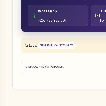
WhatsApp
Tu
📱
✉
+255 783 930 601
Fom
Lebo:
SIFA KUU ZA NYOTA 12
MAKALA ILIYOTANGULIA