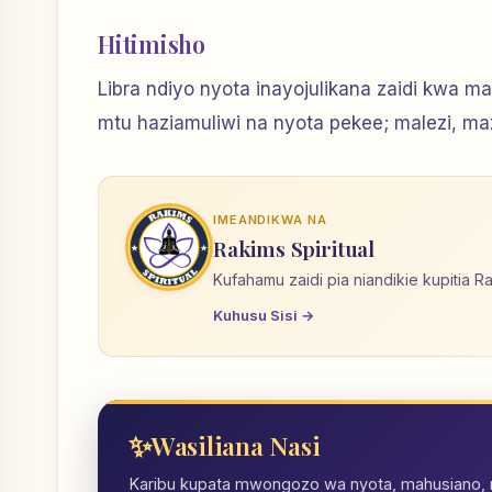
Hitimisho
Libra ndiyo nyota inayojulikana zaidi kwa m
mtu haziamuliwi na nyota pekee; malezi, m
IMEANDIKWA NA
Rakims Spiritual
Kufahamu zaidi pia niandikie kupitia R
Kuhusu Sisi →
Wasiliana Nasi
Karibu kupata mwongozo wa nyota, mahusiano, nd