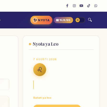
✨
📅
NYOTA
15/8/95
Nyota ya Leo
7 AGOSTI 2026
Nyota ya Simba
♌
LEO
Onyesha kazi yako — dunia
inahitaji kuiona.
Bahati ya leo:
Nambari 1, 3, 10 · Rangi
Dhahabu