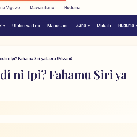
 na Vigezo
Mawasiliano
Huduma
2
Zana
Huduma
Utabiri wa Leo
Mahusiano
Makala
di ni Ipi? Fahamu Siri ya Libra (Mizani)
di ni Ipi? Fahamu Siri ya