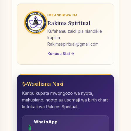
IMEANDIKWA NA
Rakims Spiritual
Kufahamu zaidi pia niandikie
kupitia
Rakimsspiritual@gmail.com
Kuhusu Sisi →
Wasiliana Nasi
Karibu kupata mwongozo wa nyota,
mahusiano, ndoto au usomaji wa birth chart
kutoka kwa Rakims Spiritual.
WhatsApp
📱