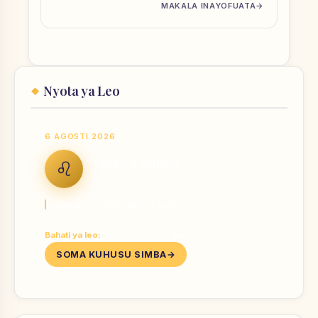
MAKALA INAYOFUATA
Nyota ya Leo
6 AGOSTI 2026
Nyota ya Simba
♌
LEO
Sherehe ndogo leo ni sahihi.
Bahati ya leo:
Nambari 1, 3, 10 · Rangi Dhahabu
SOMA KUHUSU SIMBA