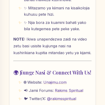
✨ Mitazamo ya kiimani na kisaikolojia
kuhusu pete hizi.
✨ Njia bora za kuamini bahati yako
bila kutegemea pete peke yake.
NOTE:
Ikiwa unapendezwa zaidi na video
zetu basi usisite kujiunga nasi na
kushirikiana kupitia mitandao yetu ya kijamii.
🌍 Jiunge Nasi & Connect With Us!
🌐 Website:
Unajimu.com
📢 Jamii Forums:
Rakims Spiritual
🐦 Twitter/X:
@rakimsspiritual