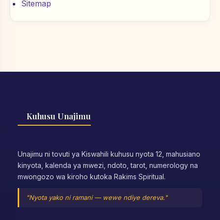
Sitemap
Kuhusu Unajimu
Unajimu ni tovuti ya Kiswahili kuhusu nyota 12, mahusiano
kinyota, kalenda ya mwezi, ndoto, tarot, numerology na
mwongozo wa kiroho kutoka Rakims Spiritual.
"Nyota yako ni ramani — wewe ndiye dereva."