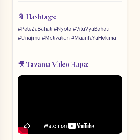
🔖 Hashtags:
#PeteZaBahati #Nyota #VituVyaBahati
#Unajimu #Motivation #MaarifaYaHekima
🎥 Tazama Video Hapa: