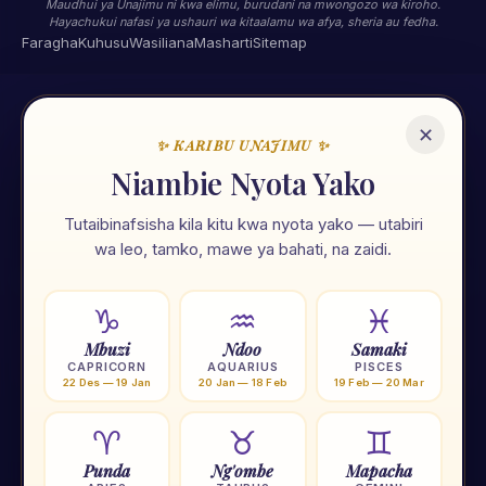
Maudhui ya Unajimu ni kwa elimu, burudani na mwongozo wa kiroho.
Hayachukui nafasi ya ushauri wa kitaalamu wa afya, sheria au fedha.
Faragha
Kuhusu
Wasiliana
Masharti
Sitemap
✕
✨ KARIBU UNAJIMU ✨
🌟
Niambie Nyota Yako
Tutaibinafsisha kila kitu kwa nyota yako — utabiri
Unajimu App
wa leo, tamko, mawe ya bahati, na zaidi.
Ramani ya maisha yako — nyota, tarot, numerolojia na zana
107 za kiroho. Zote kwa Kiswahili, zote mkononi mwako.
♑
♒
♓
Mbuzi
Ndoo
Samaki
⭐
Nyota 12
🃏
Tarot
🔢
Numerolojia
🌙
Mwezi
CAPRICORN
AQUARIUS
PISCES
22 Des — 19 Jan
20 Jan — 18 Feb
19 Feb — 20 Mar
🟠
Chakra
🧗
Yoga
🕐
Tafakari
💎
Crystal
♈
♉
♊
Punda
Ng'ombe
Mapacha