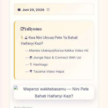
Juni 20, 2026
📑
Yaliyomo
🔮 Kwa Nini Ukivaa Pete Ya Bahati
Haifanyi Kazi?
Mambo Utakayojifunza Katika Video Hii:
🌍 Jiunge Nasi & Connect With Us!
🔖 Hashtags:
🎥 Tazama Video Hapa:
Picha: Pixabay