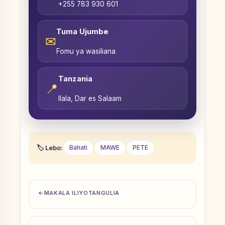
+255 783 930 601
Tuma Ujumbe
✉
Fomu ya wasiliana
Tanzania
📍
Ilala, Dar es Salaam
Lebo:
Bahati
MAWE
PETE
MAKALA ILIYOTANGULIA