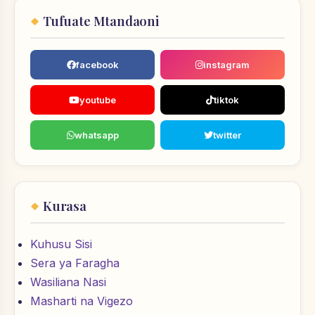
Tufuate Mtandaoni
facebook
instagram
youtube
tiktok
whatsapp
twitter
Kurasa
Kuhusu Sisi
Sera ya Faragha
Wasiliana Nasi
Masharti na Vigezo