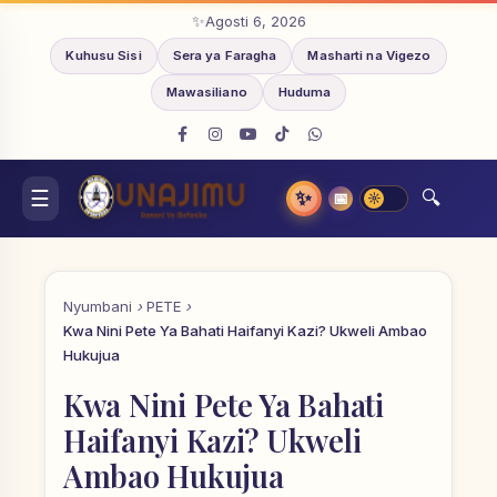
Agosti 6, 2026
Kuhusu Sisi
Sera ya Faragha
Masharti na Vigezo
Mawasiliano
Huduma
✨
📅
Nyumbani
PETE
Kwa Nini Pete Ya Bahati Haifanyi Kazi? Ukweli Ambao
Hukujua
Kwa Nini Pete Ya Bahati
Haifanyi Kazi? Ukweli
Ambao Hukujua