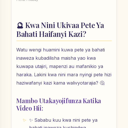
🔮 Kwa Nini Ukivaa Pete Ya
Bahati Haifanyi Kazi?
Watu wengi huamini kuwa pete ya bahati
inaweza kubadilisha maisha yao kwa
kuwapa utajiri, mapenzi au mafanikio ya
haraka. Lakini kwa nini mara nyingi pete hizi
haziwafanyi kazi kama walivyotarajia? 🤔
Mambo Utakayojifunza Katika
Video Hii:
✨ Sababu kuu kwa nini pete ya
bahati inaweza kushindwa.