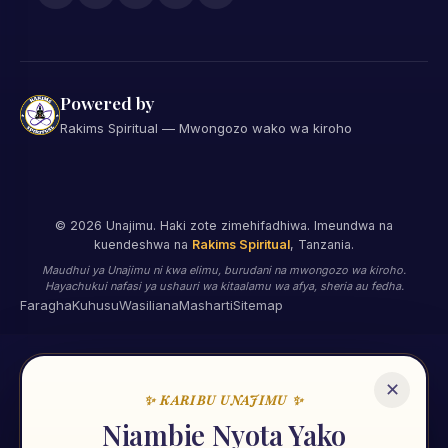
Powered by
Rakims Spiritual — Mwongozo wako wa kiroho
©
2026
Unajimu. Haki zote zimehifadhiwa. Imeundwa na
kuendeshwa na
Rakims Spiritual
, Tanzania.
Maudhui ya Unajimu ni kwa elimu, burudani na mwongozo wa kiroho.
Hayachukui nafasi ya ushauri wa kitaalamu wa afya, sheria au fedha.
Faragha
Kuhusu
Wasiliana
Masharti
Sitemap
✕
✨ KARIBU UNAJIMU ✨
🌟
Niambie Nyota Yako