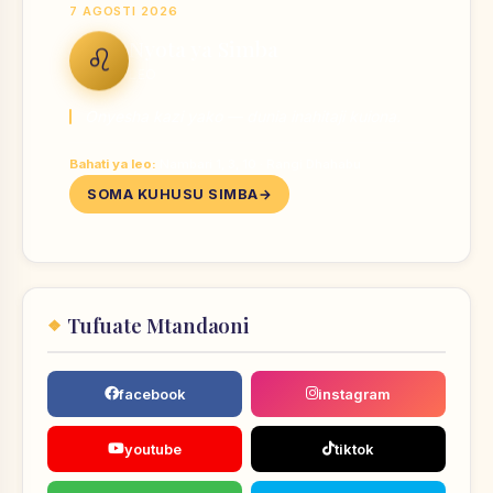
7 AGOSTI 2026
Nyota ya Simba
♌
LEO
Onyesha kazi yako — dunia inahitaji kuiona.
Bahati ya leo:
Nambari 1, 3, 10 · Rangi Dhahabu
SOMA KUHUSU SIMBA
Tufuate Mtandaoni
facebook
instagram
youtube
tiktok