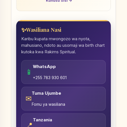
Kuhusu Sisi →
Wasiliana Nasi
Karibu kupata mwongozo wa nyota,
mahusiano, ndoto au usomaji wa birth chart
kutoka kwa Rakims Spiritual.
WhatsApp
📱
+255 783 930 601
Tuma Ujumbe
✉
Fomu ya wasiliana
Tanzania
📍