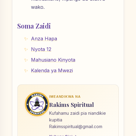
wako.
Soma Zaidi
Anza Hapa
Nyota 12
Mahusiano Kinyota
Kalenda ya Mwezi
IMEANDIKWA NA
Rakims Spiritual
Kufahamu zaidi pia niandikie
kupitia
Rakimsspiritual@gmail.com