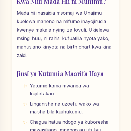
Kwa Nini Mada Hii ni Muhimu?
Mada hii inasaidia msomaji wa Unajimu
kuelewa maneno na mifumo inayojirudia
kwenye makala nyingi za tovuti. Ukielewa
msingi huu, ni rahisi kufuatilia nyota yako,
mahusiano kinyota na birth chart kwa kina
zaidi.
Jinsi ya Kutumia Maarifa Haya
Yatumie kama mwanga wa
kujitafakari.
Linganishe na uzoefu wako wa
maisha bila kujihukumu.
Chagua hatua ndogo ya kuboresha
mawasiliano, mpango au utulivu