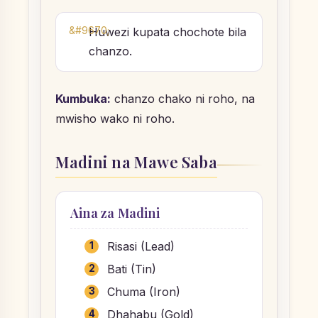
Huwezi kupata chochote bila
chanzo.
Kumbuka:
chanzo chako ni roho, na
mwisho wako ni roho.
Madini na Mawe Saba
Aina za Madini
Risasi (Lead)
Bati (Tin)
Chuma (Iron)
Dhahabu (Gold)