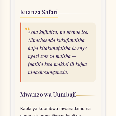
Kuanza Safari
Acha kujiuliza, na utende leo.
Ninachoenda kukufundisha
hapa kitakunufaisha kwenye
ngazi zote za maisha —
fuatilia kwa makini ili kujua
ninachozungumzia.
Mwanzo wa Uumbaji
Kabla ya kuumbwa mwanadamu na
vyote vilivyopo, ilianza kauli ya