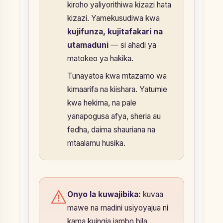
kiroho yaliyorithiwa kizazi hata
kizazi. Yamekusudiwa kwa
kujifunza, kujitafakari na
utamaduni
— si ahadi ya
matokeo ya hakika.
Tunayatoa kwa mtazamo wa
kimaarifa na kiishara. Yatumie
kwa hekima, na pale
yanapogusa afya, sheria au
fedha, daima shauriana na
mtaalamu husika.
Onyo la kuwajibika:
kuvaa
mawe na madini usiyoyajua ni
kama kuingia jambo bila