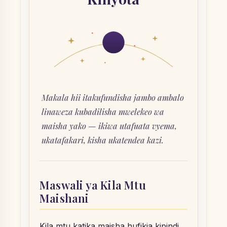
Makala hii itakufundisha jambo ambalo
linaweza kubadilisha mwelekeo wa
maisha yako — ikiwa utafuata vyema,
ukatafakari, kisha ukatendea kazi.
Maswali ya Kila Mtu
Maishani
Kila mtu katika maisha hufikia kipindi