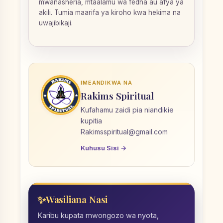
mwanasheria, mtaalamu wa fedha au afya ya
akili. Tumia maarifa ya kiroho kwa hekima na
uwajibikaji.
IMEANDIKWA NA
Rakims Spiritual
Kufahamu zaidi pia niandikie
kupitia
Rakimsspiritual@gmail.com
Kuhusu Sisi →
Wasiliana Nasi
Karibu kupata mwongozo wa nyota,