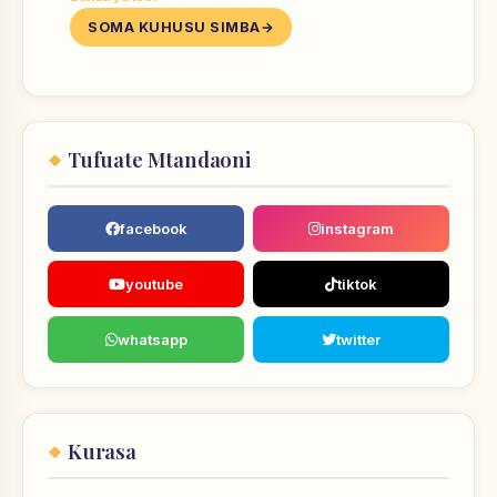
SOMA KUHUSU SIMBA
Tufuate Mtandaoni
facebook
instagram
youtube
tiktok
whatsapp
twitter
Kurasa