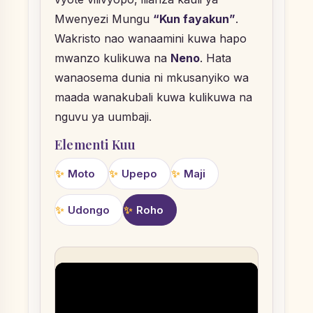
Mwenyezi Mungu
“Kun fayakun”
.
Wakristo nao wanaamini kuwa hapo
mwanzo kulikuwa na
Neno
. Hata
wanaosema dunia ni mkusanyiko wa
maada wanakubali kuwa kulikuwa na
nguvu ya uumbaji.
Elementi Kuu
Moto
Upepo
Maji
Udongo
Roho