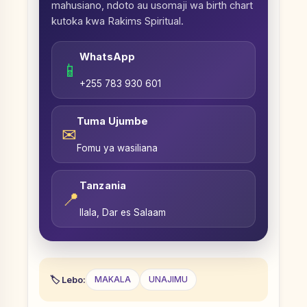
mahusiano, ndoto au usomaji wa birth chart
kutoka kwa Rakims Spiritual.
WhatsApp
📱
+255 783 930 601
Tuma Ujumbe
✉
Fomu ya wasiliana
Tanzania
📍
Ilala, Dar es Salaam
Lebo:
MAKALA
UNAJIMU