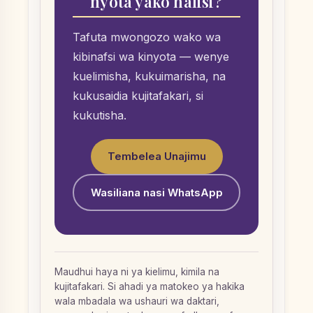
nyota yako halisi?
Tafuta mwongozo wako wa
kibinafsi wa kinyota — wenye
kuelimisha, kukuimarisha, na
kukusaidia kujitafakari, si
kukutisha.
Tembelea Unajimu
Wasiliana nasi WhatsApp
Maudhui haya ni ya kielimu, kimila na
kujitafakari. Si ahadi ya matokeo ya hakika
wala mbadala wa ushauri wa daktari,