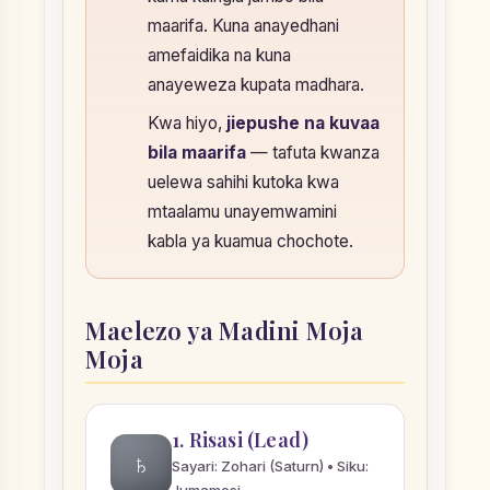
maarifa. Kuna anayedhani
amefaidika na kuna
anayeweza kupata madhara.
Kwa hiyo,
jiepushe na kuvaa
bila maarifa
— tafuta kwanza
uelewa sahihi kutoka kwa
mtaalamu unayemwamini
kabla ya kuamua chochote.
Maelezo ya Madini Moja
Moja
1. Risasi (Lead)
♄
Sayari: Zohari (Saturn) • Siku:
Jumamosi