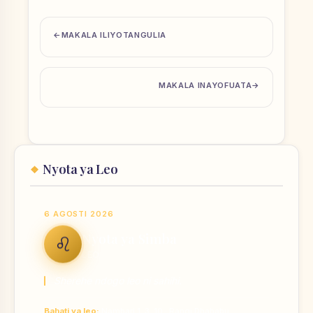
MAKALA ILIYOTANGULIA
MAKALA INAYOFUATA
Nyota ya Leo
6 AGOSTI 2026
Nyota ya Simba
♌
LEO
Sherehe ndogo leo ni sahihi.
Bahati ya leo:
Nambari 1, 3, 10 · Rangi Dhahabu