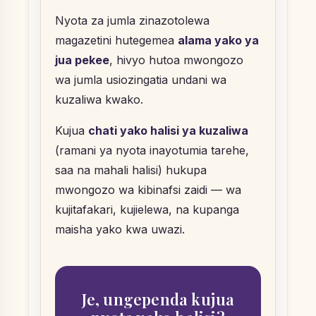
Nyota za jumla zinazotolewa
magazetini hutegemea
alama yako ya
jua pekee
, hivyo hutoa mwongozo
wa jumla usiozingatia undani wa
kuzaliwa kwako.
Kujua
chati yako halisi ya kuzaliwa
(ramani ya nyota inayotumia tarehe,
saa na mahali halisi) hukupa
mwongozo wa kibinafsi zaidi — wa
kujitafakari, kujielewa, na kupanga
maisha yako kwa uwazi.
Je, ungependa kujua