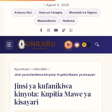
Agosti 6, 2026
Kuhusu Sisi
Sera ya Faragha
Masharti na Vigezo
Mawasiliano
Huduma
✨
📅
Nyumbani
UNAJIMU
Jinsi ya kufanikiwa kinyota: Kupitia Mawe ya kisayari
Jinsi ya kufanikiwa
kinyota: Kupitia Mawe ya
kisayari