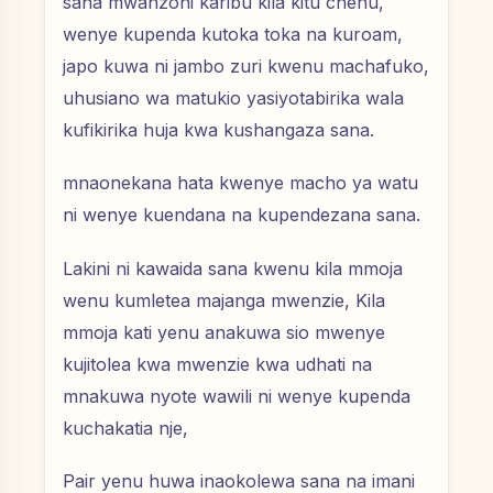
sana mwanzoni karibu kila kitu chenu,
wenye kupenda kutoka toka na kuroam,
japo kuwa ni jambo zuri kwenu machafuko,
uhusiano wa matukio yasiyotabirika wala
kufikirika huja kwa kushangaza sana.
mnaonekana hata kwenye macho ya watu
ni wenye kuendana na kupendezana sana.
Lakini ni kawaida sana kwenu kila mmoja
wenu kumletea majanga mwenzie, Kila
mmoja kati yenu anakuwa sio mwenye
kujitolea kwa mwenzie kwa udhati na
mnakuwa nyote wawili ni wenye kupenda
kuchakatia nje,
Pair yenu huwa inaokolewa sana na imani