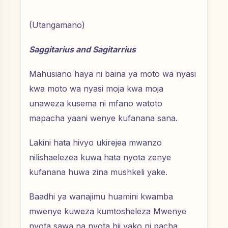
(Utangamano)
Saggitarius and Sagitarrius
Mahusiano haya ni baina ya moto wa nyasi
kwa moto wa nyasi moja kwa moja
unaweza kusema ni mfano watoto
mapacha yaani wenye kufanana sana.
Lakini hata hivyo ukirejea mwanzo
nilishaelezea kuwa hata nyota zenye
kufanana huwa zina mushkeli yake.
Baadhi ya wanajimu huamini kwamba
mwenye kuweza kumtosheleza Mwenye
nyota sawa na nyota hii yako ni pacha