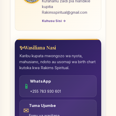
Kufahamu zaidi pia niandikie
kupitia
Rakimsspiritual@gmail.com
Kuhusu Sisi →
Wasiliana Nasi
Karibu kupata mwongozo wa nyota,
mahusiano, ndoto au usomaji wa birth chart
kutoka kwa Rakims Spiritual.
WhatsApp
📱
+255 783 930 601
Tuma Ujumbe
✉
Fomu ya wasiliana