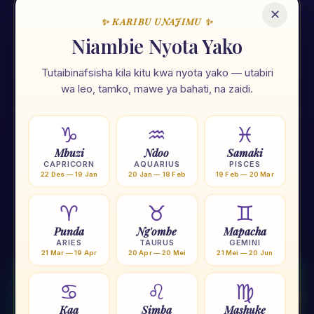
✕
✨ KARIBU UNAJIMU ✨
🌟
Niambie Nyota Yako
Tutaibinafsisha kila kitu kwa nyota yako — utabiri
Unajimu App
wa leo, tamko, mawe ya bahati, na zaidi.
Ramani ya maisha yako — nyota, tarot, numerolojia na zana
107 za kiroho. Zote kwa Kiswahili, zote mkononi mwako.
♑
♒
♓
Mbuzi
Ndoo
Samaki
⭐
Nyota 12
🃏
Tarot
🔢
Numerolojia
🌙
Mwezi
CAPRICORN
AQUARIUS
PISCES
22 Des — 19 Jan
20 Jan — 18 Feb
19 Feb — 20 Mar
🟠
Chakra
🧗
Yoga
🕐
Tafakari
💎
Crystal
♈
♉
♊
Punda
Ng'ombe
Mapacha
★ Pakua Unajimu App — BURE
ARIES
TAURUS
GEMINI
21 Mar — 19 Apr
20 Apr — 20 Mei
21 Mei — 20 Jun
✕
Pata utabiri kila siku
© 2026 Rakims Spiritual • Dar es Salaam, Tanzania
♋
♌
♍
Tuandikie WhatsApp tukutumie
ANZA MAZUNGUMZO
horoscope ya kibinafsi kila
📱
Pakua App
asubuhi.
Kaa
Simba
Mashuke