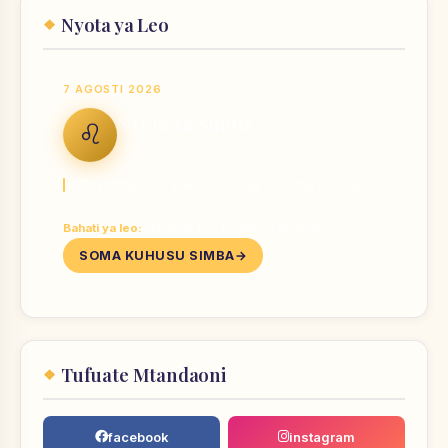
Nyota ya Leo
7 AGOSTI 2026
Nyota ya Simba
♌
LEO
Onyesha kazi yako — dunia inahitaji kuiona.
Bahati ya leo:
Nambari 1, 3, 10 · Rangi Dhahabu
SOMA KUHUSU SIMBA
Tufuate Mtandaoni
facebook
instagram