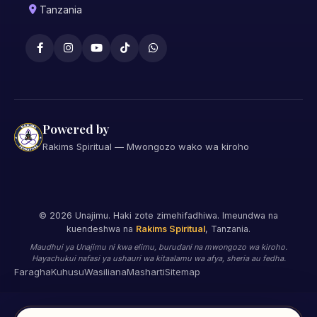
Tanzania
Powered by
Rakims Spiritual — Mwongozo wako wa kiroho
©
2026
Unajimu. Haki zote zimehifadhiwa. Imeundwa na
kuendeshwa na
Rakims Spiritual
, Tanzania.
Maudhui ya Unajimu ni kwa elimu, burudani na mwongozo wa kiroho.
Hayachukui nafasi ya ushauri wa kitaalamu wa afya, sheria au fedha.
Faragha
Kuhusu
Wasiliana
Masharti
Sitemap