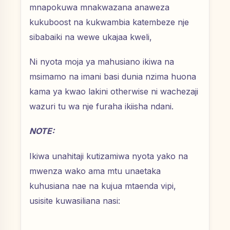
mnapokuwa mnakwazana anaweza
kukuboost na kukwambia katembeze nje
sibabaiki na wewe ukajaa kweli,
Ni nyota moja ya mahusiano ikiwa na
msimamo na imani basi dunia nzima huona
kama ya kwao lakini otherwise ni wachezaji
wazuri tu wa nje furaha ikiisha ndani.
NOTE:
Ikiwa unahitaji kutizamiwa nyota yako na
mwenza wako ama mtu unaetaka
kuhusiana nae na kujua mtaenda vipi,
usisite kuwasiliana nasi: