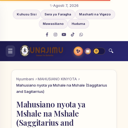
Agosti 7, 2026
Kuhusu Sisi
Sera ya Faragha
Masharti na Vigezo
Mawasiliano
Huduma
✨
📅
Nyumbani
MAHUSIANO KINYOTA
Mahusiano nyota ya Mshale na Mshale (Saggitarius
and Sagitarrius)
Mahusiano nyota ya
Mshale na Mshale
(Saggitarius and