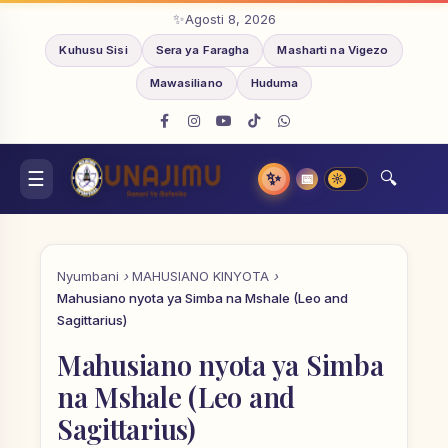
Agosti 8, 2026
Kuhusu Sisi
Sera ya Faragha
Masharti na Vigezo
Mawasiliano
Huduma
✨
📅
Nyumbani
MAHUSIANO KINYOTA
Mahusiano nyota ya Simba na Mshale (Leo and
Sagittarius)
Mahusiano nyota ya Simba
na Mshale (Leo and
Sagittarius)