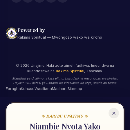
Powered by
Rakims Spiritual — Mwongozo wako wa kiroho
©
2026
Unajimu. Haki zote zimehifadhiwa. Imeundwa na
kuendeshwa na
Rakims Spiritual
, Tanzania.
Maudhui ya Unajimu ni kwa elimu, burudani na mwongozo wa kiroho.
Hayachukui nafasi ya ushauri wa kitaalamu wa afya, sheria au fedha.
Faragha
Kuhusu
Wasiliana
Masharti
Sitemap
✕
✨ KARIBU UNAJIMU ✨
🌟
Niambie Nyota Yako