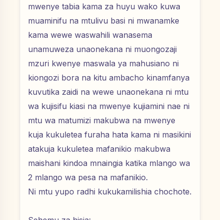
mwenye tabia kama za huyu wako kuwa
muaminifu na mtulivu basi ni mwanamke
kama wewe waswahili wanasema
unamuweza unaonekana ni muongozaji
mzuri kwenye maswala ya mahusiano ni
kiongozi bora na kitu ambacho kinamfanya
kuvutika zaidi na wewe unaonekana ni mtu
wa kujisifu kiasi na mwenye kujiamini nae ni
mtu wa matumizi makubwa na mwenye
kuja kukuletea furaha hata kama ni masikini
atakuja kukuletea mafanikio makubwa
maishani kindoa mnaingia katika mlango wa
2 mlango wa pesa na mafanikio.
Ni mtu yupo radhi kukukamilishia chochote.