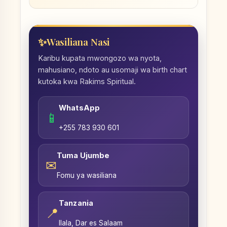
Wasiliana Nasi
Karibu kupata mwongozo wa nyota,
mahusiano, ndoto au usomaji wa birth chart
kutoka kwa Rakims Spiritual.
WhatsApp
📱
+255 783 930 601
Tuma Ujumbe
✉
Fomu ya wasiliana
Tanzania
📍
Ilala, Dar es Salaam