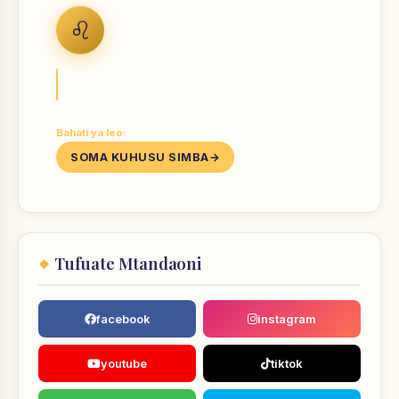
Nyota ya Simba
♌
LEO
Furaha yako inaambukiza — endelea
kuangaza.
Bahati ya leo:
Nambari 1, 3, 10 · Rangi Dhahabu
SOMA KUHUSU SIMBA
Tufuate Mtandaoni
facebook
instagram
youtube
tiktok