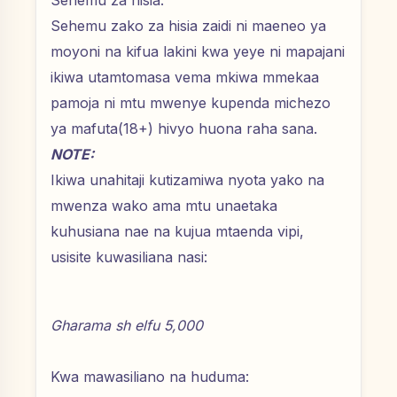
Sehemu za hisia:
Sehemu zako za hisia zaidi ni maeneo ya
moyoni na kifua lakini kwa yeye ni mapajani
ikiwa utamtomasa vema mkiwa mmekaa
pamoja ni mtu mwenye kupenda michezo
ya mafuta(18+) hivyo huona raha sana.
NOTE:
Ikiwa unahitaji kutizamiwa nyota yako na
mwenza wako ama mtu unaetaka
kuhusiana nae na kujua mtaenda vipi,
usisite kuwasiliana nasi:
Gharama sh elfu 5,000
Kwa mawasiliano na huduma: