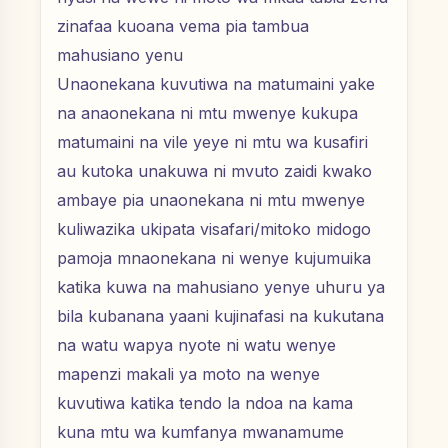
zinafaa kuoana vema pia tambua
mahusiano yenu
Unaonekana kuvutiwa na matumaini yake
na anaonekana ni mtu mwenye kukupa
matumaini na vile yeye ni mtu wa kusafiri
au kutoka unakuwa ni mvuto zaidi kwako
ambaye pia unaonekana ni mtu mwenye
kuliwazika ukipata visafari/mitoko midogo
pamoja mnaonekana ni wenye kujumuika
katika kuwa na mahusiano yenye uhuru ya
bila kubanana yaani kujinafasi na kukutana
na watu wapya nyote ni watu wenye
mapenzi makali ya moto na wenye
kuvutiwa katika tendo la ndoa na kama
kuna mtu wa kumfanya mwanamume